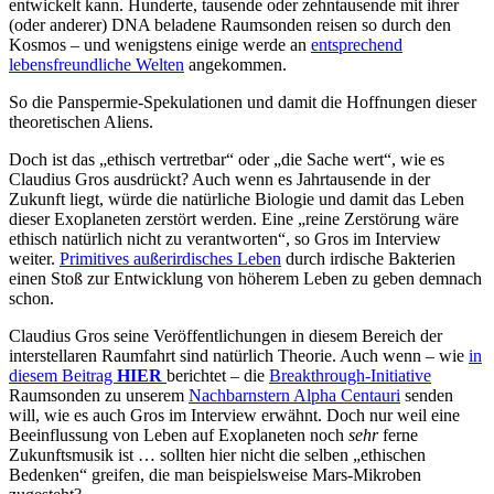
entwickelt kann. Hunderte, tausende oder zehntausende mit ihrer
(oder anderer) DNA beladene Raumsonden reisen so durch den
Kosmos – und wenigstens einige werde an
entsprechend
lebensfreundliche Welten
angekommen.
So die Panspermie-Spekulationen und damit die Hoffnungen dieser
theoretischen Aliens.
Doch ist das „ethisch vertretbar“ oder „die Sache wert“, wie es
Claudius Gros ausdrückt? Auch wenn es Jahrtausende in der
Zukunft liegt, würde die natürliche Biologie und damit das Leben
dieser Exoplaneten zerstört werden. Eine „reine Zerstörung wäre
ethisch natürlich nicht zu verantworten“, so Gros im Interview
weiter.
Primitives außerirdisches Leben
durch irdische Bakterien
einen Stoß zur Entwicklung von höherem Leben zu geben demnach
schon.
Claudius Gros seine Veröffentlichungen in diesem Bereich der
interstellaren Raumfahrt sind natürlich Theorie. Auch wenn – wie
in
diesem Beitrag
HIER
berichtet – die
Breakthrough-Initiative
Raumsonden zu unserem
Nachbarnstern Alpha Centauri
senden
will, wie es auch Gros im Interview erwähnt. Doch nur weil eine
Beeinflussung von Leben auf Exoplaneten noch
sehr
ferne
Zukunftsmusik ist … sollten hier nicht die selben „ethischen
Bedenken“ greifen, die man beispielsweise Mars-Mikroben