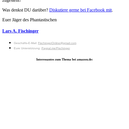
zugesteht?
Was denkst DU darüber?
Diskutiere gerne bei Facebook mit
.
Euer Jäger des Phantastischen
Lars A. Fischinger
Geschäfts-E-Mail:
FischingerOnline@gmail.com
Eure Unterstützung:
Paypal.me/Fischinger
Interessantes zum Thema bei amazon.de: