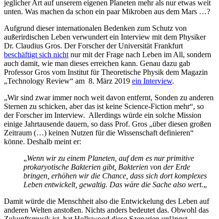
jeglicher Art auf unserem eigenen Planeten mehr als nur etwas weit
unten. Was machen da schon ein paar Mikroben aus dem Mars …?
Aufgrund dieser internationalen Bedenken zum Schutz von
außerirdischen Leben verwundert ein Interview mit dem Physiker
Dr. Claudius Gros. Der Forscher der Universität Frankfurt
beschäftigt sich nicht
nur mit der Frage nach Leben im All, sondern
auch damit, wie man dieses erreichen kann. Genau dazu gab
Professor Gros vom Institut für Theoretische Physik dem Magazin
„Technology Review“ am 8. März 2019
ein Interview
.
„Wir sind zwar immer noch weit davon entfernt, Sonden zu anderen
Sternen zu schicken, aber das ist keine Science-Fiction mehr“, so
der Forscher im Interview. Allerdings würde ein solche Mission
einige Jahrtausende dauern, so dass Prof. Gros „über diesen großen
Zeitraum (…) keinen Nutzen für die Wissenschaft definieren“
könne. Deshalb meint er:
„
Wenn wir zu einem Planeten, auf dem es nur primitive
prokaryotische Bakterien gibt, Bakterien von der Erde
bringen, erhöhen wir die Chance, dass sich dort komplexes
Leben entwickelt, gewaltig. Das wäre die Sache also wert.
„
Damit würde die Menschheit also die Entwickelung des Leben auf
anderen Welten anstoßen. Nichts anders bedeutet das. Obwohl das
Zukunftsmusik ist, hat Hollywood diese Szenarien unlängst