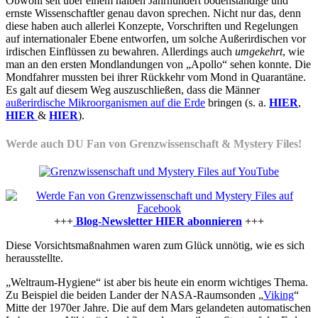
Obwohl seit über einem halben Jahrhundert bodenständige und
ernste Wissenschaftler genau davon sprechen. Nicht nur das, denn
diese haben auch allerlei Konzepte, Vorschriften und Regelungen
auf internationaler Ebene entworfen, um solche Außerirdischen vor
irdischen Einflüssen zu bewahren. Allerdings auch
umgekehrt
, wie
man an den ersten Mondlandungen von „Apollo“ sehen konnte. Die
Mondfahrer mussten bei ihrer Rückkehr vom Mond in Quarantäne.
Es galt auf diesem Weg auszuschließen, dass die Männer
außerirdische Mikroorganismen auf die Erde
bringen (s. a.
HIER
,
HIER
&
HIER
).
Werde auch DU Fan von Grenzwissenschaft & Mystery Files!
+++
Blog-Newsletter HIER abonnieren
+++
Diese Vorsichtsmaßnahmen waren zum Glück unnötig, wie es sich
herausstellte.
„Weltraum-Hygiene“ ist aber bis heute ein enorm wichtiges Thema.
Zu Beispiel die beiden Lander der NASA-Raumsonden „
Viking
“
Mitte der 1970er Jahre. Die auf dem Mars gelandeten automatischen