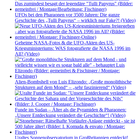
UFOs bei den Pharaonen vor 3500 Jahren: Die ganze
Geschichte des „Tulli Papyrus“ – wirklich nur Fake?! (Video)
Geheime NASA-Fotos & die UFO-Akten des US-
Kriegsministeriums: WAS fotografierte die NASA 1996 im
All? (Video)
Alien-Bombshell von Luis Elizondo: „Große monolithische
Strukturen auf dem Mond“ – „sehr faszinierend“ (Video)
Funde im Sudan – Älter als die Pyramiden & Pharaonen:
„Unsere Entdeckung verändert die Geschichte“! (Video)
Uraltes Sonnenobservatorium in Großbritannien entdeckt!