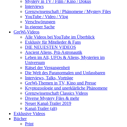
Mystery in TV / Film / Kino / Dokus
Interviews
Grenzwissenschaft / Phänomene / Mystery Files
YouTube / Video / Vlog
Verschwörungen
In eigener Sache
GreWi-Videos
Alle Videos bei YouTube im Überblick
Exklusiv für Mitglieder & Fans
DIE NEUESTEN VIDEOS
Ancient Aliens, Prä-Astronautik
Leben im All, UFOs & Aliens, Mysterien im
Universum
Rätsel der Vergangenheit
Die Welt des Paranormalen und Unfassbaren
Interviews, Talks, Vorträge
GreWi-Themen in TV, Kino und Presse
Kryptozoologie und unerklärliche Phänomene
Grenzwissenschaft Classics Videos
Diverse Mystery Files & mehr
Neuer Kanal-Trailer 2019
Kanal-Trailer (alt)
Exklusive Videos
Bücher
Print