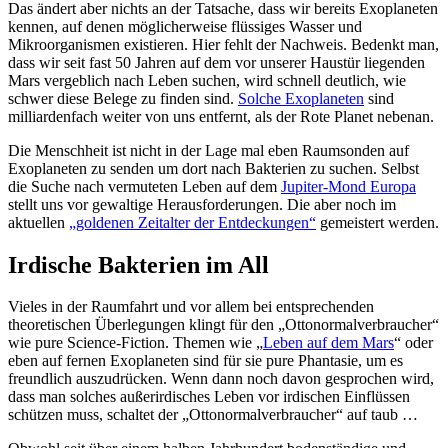
Das ändert aber nichts an der Tatsache, dass wir bereits Exoplaneten
kennen, auf denen möglicherweise flüssiges Wasser und
Mikroorganismen existieren. Hier fehlt der Nachweis. Bedenkt man,
dass wir seit fast 50 Jahren auf dem vor unserer Haustür liegenden
Mars vergeblich nach Leben suchen, wird schnell deutlich, wie
schwer diese Belege zu finden sind.
Solche Exoplaneten
sind
milliardenfach weiter von uns entfernt, als der Rote Planet nebenan.
Die Menschheit ist nicht in der Lage mal eben Raumsonden auf
Exoplaneten zu senden um dort nach Bakterien zu suchen. Selbst
die Suche nach vermuteten Leben auf dem
Jupiter-Mond Europa
stellt uns vor gewaltige Herausforderungen. Die aber noch im
aktuellen
„goldenen Zeitalter der Entdeckungen“
gemeistert werden.
Irdische Bakterien im All
Vieles in der Raumfahrt und vor allem bei entsprechenden
theoretischen Überlegungen klingt für den „Ottonormalverbraucher“
wie pure Science-Fiction. Themen wie „
Leben auf dem Mars
“ oder
eben auf fernen Exoplaneten sind für sie pure Phantasie, um es
freundlich auszudrücken. Wenn dann noch davon gesprochen wird,
dass man solches außerirdisches Leben vor irdischen Einflüssen
schützen muss, schaltet der „Ottonormalverbraucher“ auf taub …