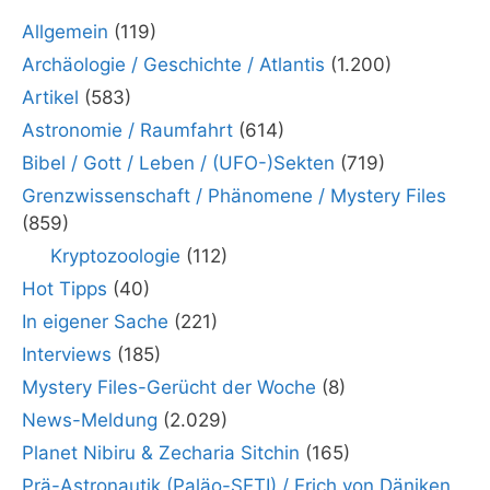
Allgemein
(119)
Archäologie / Geschichte / Atlantis
(1.200)
Artikel
(583)
Astronomie / Raumfahrt
(614)
Bibel / Gott / Leben / (UFO-)Sekten
(719)
Grenzwissenschaft / Phänomene / Mystery Files
(859)
Kryptozoologie
(112)
Hot Tipps
(40)
In eigener Sache
(221)
Interviews
(185)
Mystery Files-Gerücht der Woche
(8)
News-Meldung
(2.029)
Planet Nibiru & Zecharia Sitchin
(165)
Prä-Astronautik (Paläo-SETI) / Erich von Däniken