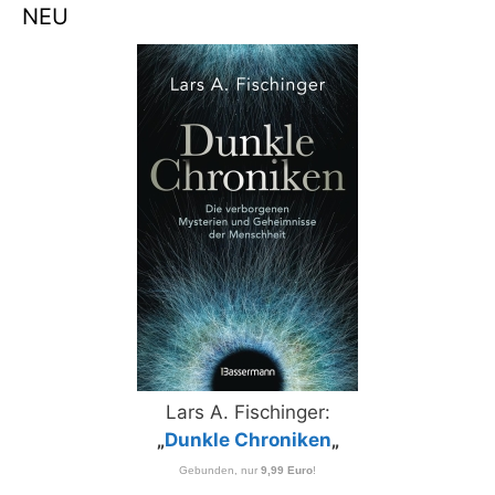
NEU
Lars A. Fischinger:
„
Dunkle Chroniken
„
Gebunden, nur
9,99 Euro
!