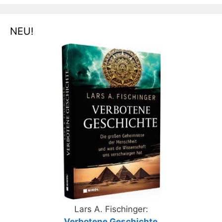
NEU!
Lars A. Fischinger:
„
Verbotene Geschichte
„