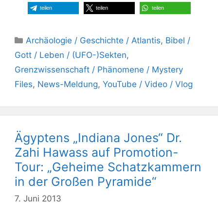
teilen
teilen
teilen
Kategorien
Archäologie / Geschichte / Atlantis
,
Bibel /
Gott / Leben / (UFO-)Sekten
,
Grenzwissenschaft / Phänomene / Mystery
Files
,
News-Meldung
,
YouTube / Video / Vlog
Ägyptens „Indiana Jones“ Dr.
Zahi Hawass auf Promotion-
Tour: „Geheime Schatzkammern
in der Großen Pyramide“
7. Juni 2013