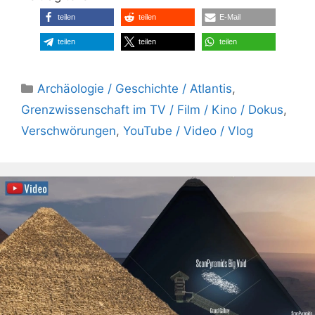
teilen
teilen
E-Mail
teilen
teilen
teilen
Kategorien
Archäologie / Geschichte / Atlantis
,
Grenzwissenschaft im TV / Film / Kino / Dokus
,
Verschwörungen
,
YouTube / Video / Vlog