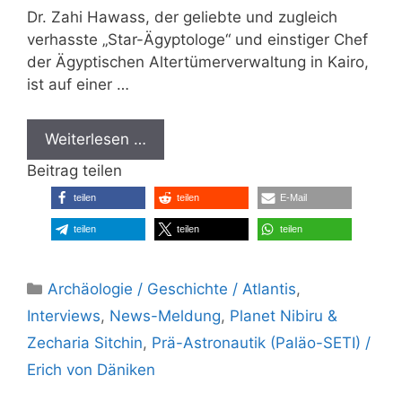
Dr. Zahi Hawass, der geliebte und zugleich
verhasste „Star-Ägyptologe“ und einstiger Chef
der Ägyptischen Altertümerverwaltung in Kairo,
ist auf einer …
Weiterlesen …
Beitrag teilen
teilen
teilen
E-Mail
teilen
teilen
teilen
Kategorien
Archäologie / Geschichte / Atlantis
,
Interviews
,
News-Meldung
,
Planet Nibiru &
Zecharia Sitchin
,
Prä-Astronautik (Paläo-SETI) /
Erich von Däniken