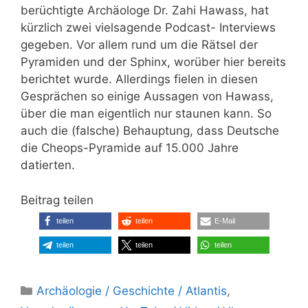
berüchtigte Archäologe Dr. Zahi Hawass, hat
kürzlich zwei vielsagende Podcast- Interviews
gegeben. Vor allem rund um die Rätsel der
Pyramiden und der Sphinx, worüber hier bereits
berichtet wurde. Allerdings fielen in diesen
Gesprächen so einige Aussagen von Hawass,
über die man eigentlich nur staunen kann. So
auch die (falsche) Behauptung, dass Deutsche
die Cheops-Pyramide auf 15.000 Jahre
datierten.
Beitrag teilen
teilen
teilen
E-Mail
teilen
teilen
teilen
Kategorien
Archäologie / Geschichte / Atlantis
,