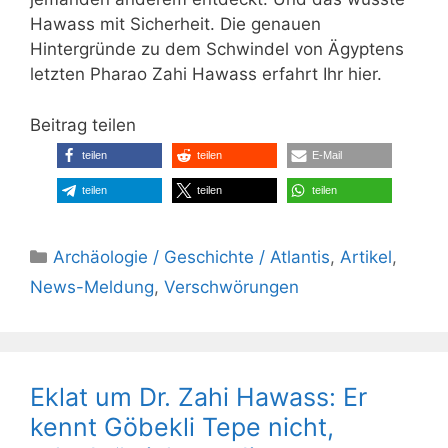
Hawass mit Sicherheit. Die genauen
Hintergründe zu dem Schwindel von Ägyptens
letzten Pharao Zahi Hawass erfahrt Ihr hier.
Beitrag teilen
teilen
teilen
E-Mail
teilen
teilen
teilen
Kategorien
Archäologie / Geschichte / Atlantis
,
Artikel
,
News-Meldung
,
Verschwörungen
Eklat um Dr. Zahi Hawass: Er
kennt Göbekli Tepe nicht,