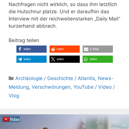
Nachfragen nicht wirklich, so dass ihm letztlich
die Hutschnur platze. Und er daraufhin das
Interview mit der reichweitenstarken „Daily Mail“
kurzerhand abbrach.
Beitrag teilen
teilen
teilen
E-Mail
teilen
teilen
teilen
Kategorien
Archäologie / Geschichte / Atlantis
,
News-
Meldung
,
Verschwörungen
,
YouTube / Video /
Vlog