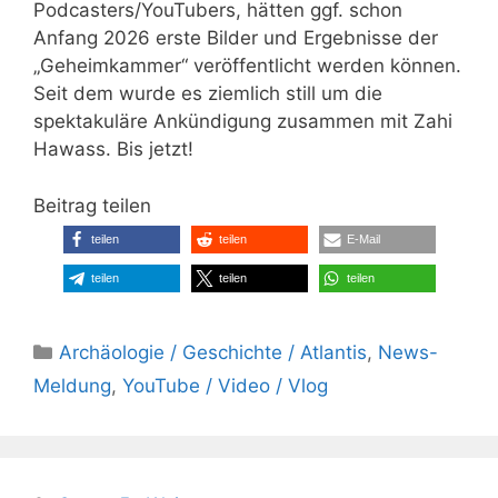
Podcasters/YouTubers, hätten ggf. schon
Anfang 2026 erste Bilder und Ergebnisse der
„Geheimkammer“ veröffentlicht werden können.
Seit dem wurde es ziemlich still um die
spektakuläre Ankündigung zusammen mit Zahi
Hawass. Bis jetzt!
Beitrag teilen
teilen
teilen
E-Mail
teilen
teilen
teilen
Kategorien
Archäologie / Geschichte / Atlantis
,
News-
Meldung
,
YouTube / Video / Vlog