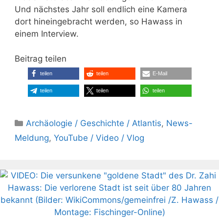
Und nächstes Jahr soll endlich eine Kamera
dort hineingebracht werden, so Hawass in
einem Interview.
Beitrag teilen
teilen
teilen
E-Mail
teilen
teilen
teilen
Kategorien
Archäologie / Geschichte / Atlantis
,
News-
Meldung
,
YouTube / Video / Vlog