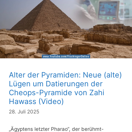
Alter der Pyramiden: Neue (alte)
Lügen um Datierungen der
Cheops-Pyramide von Zahi
Hawass (Video)
28. Juli 2025
„Ägyptens letzter Pharao“, der berühmt-