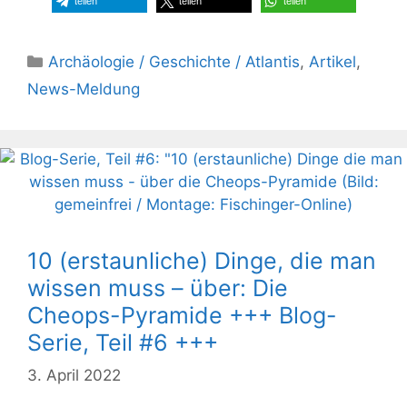
teilen
teilen
teilen
Kategorien
Archäologie / Geschichte / Atlantis
,
Artikel
,
News-Meldung
10 (erstaunliche) Dinge, die man
wissen muss – über: Die
Cheops-Pyramide +++ Blog-
Serie, Teil #6 +++
3. April 2022