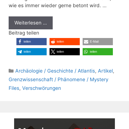
wie es immer wieder gerne betont wird. …
Weiterlesen …
Beitrag teilen
teilen
teilen
E-Mail
teilen
teilen
teilen
Kategorien
Archäologie / Geschichte / Atlantis
,
Artikel
,
Grenzwissenschaft / Phänomene / Mystery
Files
,
Verschwörungen