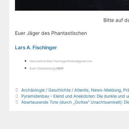
Bitte auf d
Euer Jäger des Phantastischen
Lars A. Fischinger
Geschäfts-E-Mail:
FischingerOnline@gmail.com
Eure Unterstützung
HIER
Kategorien
Archäologie / Geschichte / Atlantis
,
News-Meldung
,
Pr
Pyramidenbau – Elend und Anekdoten: Die dunkle und u
Abertausende Tote (durch „Gottes“ Unachtsamkeit): Di