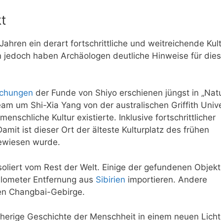
t
ahren ein derart fortschrittliche und weitreichende Kul
n jedoch haben Archäologen deutliche Hinweise für die
uchungen
der Funde von Shiyo erschienen jüngst in „Nat
eam um Shi-Xia Yang von der australischen Griffith Unive
enschliche Kultur existierte. Inklusive fortschrittlicher
mit ist dieser Ort der älteste Kulturplatz des frühen
gewiesen wurde.
soliert vom Rest der Welt. Einige der gefundenen Objek
ilometer Entfernung aus
Sibirien
importieren. Andere
ten Changbai-Gebirge.
isherige Geschichte der Menschheit in einem neuen Licht