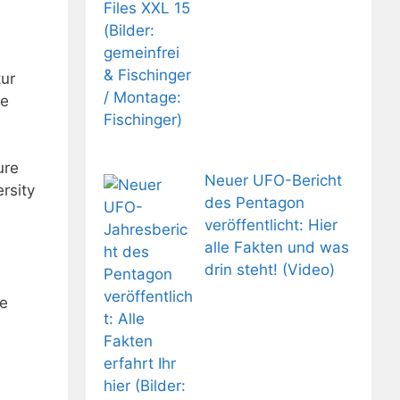
tur
se
ure
Neuer UFO-Bericht
rsity
des Pentagon
veröffentlicht: Hier
alle Fakten und was
drin steht! (Video)
te