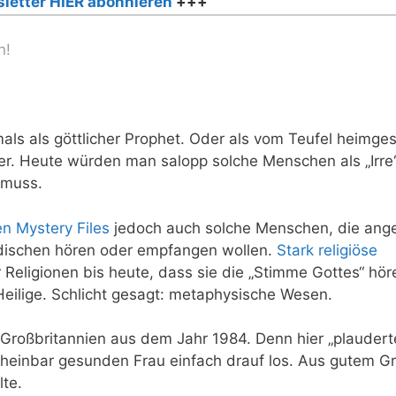
letter HIER abonnieren
+++
n!
als als göttlicher Prophet. Oder als vom Teufel heimge
r. Heute würden man salopp solche Menschen als „Irre
 muss.
n Mystery Files
jedoch auch solche Menschen, die ange
dischen hören oder empfangen wollen.
Stark religiöse
Religionen bis heute, dass sie die „Stimme Gottes“ hör
Heilige. Schlicht gesagt: metaphysische Wesen.
Großbritannien aus dem Jahr 1984. Denn hier „plaudert
cheinbar gesunden Frau einfach drauf los. Aus gutem G
lte.