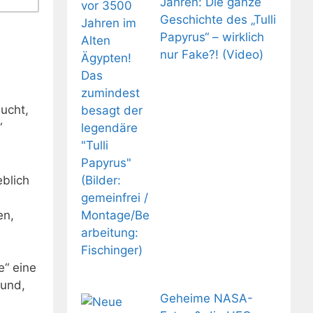
Jahren: Die ganze
Geschichte des „Tulli
Papyrus“ – wirklich
nur Fake?! (Video)
sucht,
“
blich
en,
e“ eine
rund,
Geheime NASA-