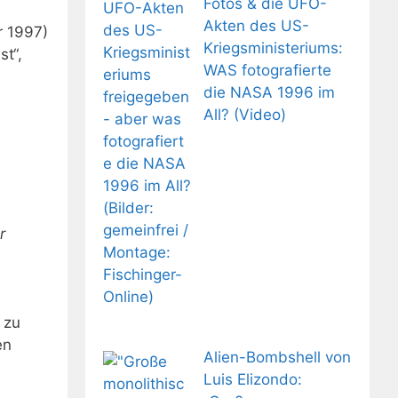
Fotos & die UFO-
Akten des US-
r 1997)
Kriegsministeriums:
t“,
WAS fotografierte
die NASA 1996 im
All? (Video)
r
 zu
en
Alien-Bombshell von
Luis Elizondo: