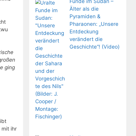
Funde im Sudan –
Älter als die
Pyramiden &
cht
Pharaonen: „Unsere
ukwu
Entdeckung
verändert die
Geschichte“! (Video)
rische
 großen
e ging
ibt
mit ihr