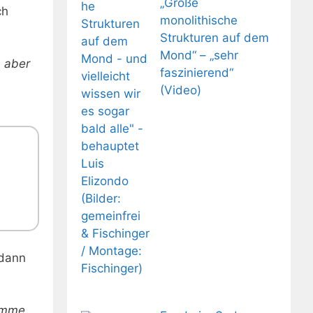
„Große
ch
monolithische
Strukturen auf dem
Mond“ – „sehr
, aber
faszinierend“
(Video)
 dann
timme