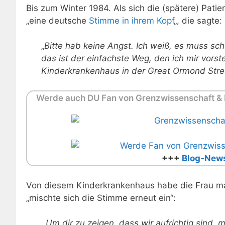
Bis zum Winter 1984. Als sich die (spätere) Patien
„eine deutsche
Stimme in ihrem Kopf
„, die sagte:
„
Bitte hab keine Angst.
Ich weiß, es muss sch
das ist der einfachste Weg, den ich mir vorst
Kinderkrankenhaus in der Great Ormond Stree
Werde auch DU Fan von Grenzwissenschaft & M
+++
Blog-News
Von diesem Kinderkrankenhaus habe die Frau mal
„mischte sich die Stimme erneut ein“:
„
‚
Um dir zu zeigen, dass wir aufrichtig sind,