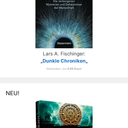
Lars A. Fischinger:
„
Dunkle Chroniken
„
Gebunden, nur
9,99 Euro
!
NEU!