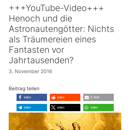
+++YouTube-Video+++
Henoch und die
Astronautengötter: Nichts
als Träumereien eines
Fantasten vor
Jahrtausenden?
3. November 2016
Beitrag teilen
teilen
teilen
E-Mail
teilen
teilen
teilen