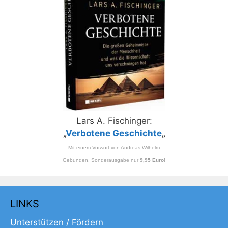
Lars A. Fischinger:
„
Verbotene Geschichte
„
Mit einem Vorwort von Andreas Wilhelm
Gebunden, Sonderausgabe nur
9,95 Euro
!
LINKS
Unterstützen / Fördern