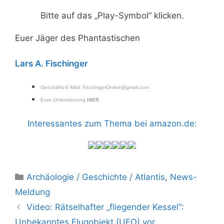
Bitte auf das „Play-Symbol“ klicken.
Euer Jäger des Phantastischen
Lars A. Fischinger
Geschäfts-E-Mail:
FischingerOnline@gmail.com
Eure Unterstützung
HIER
Interessantes zum Thema bei amazon.de:
Kategorien
Archäologie / Geschichte / Atlantis
,
News-
Meldung
Video: Rätselhafter „fliegender Kessel“:
Unbekanntes Flugobjekt (UFO) vor