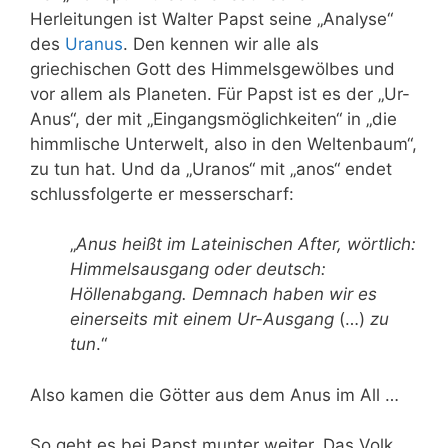
Herleitungen ist Walter Papst seine „Analyse“
des
Uranus
. Den kennen wir alle als
griechischen Gott des Himmelsgewölbes und
vor allem als Planeten. Für Papst ist es der „Ur-
Anus“, der mit „Eingangsmöglichkeiten“ in „die
himmlische Unterwelt, also in den Weltenbaum“,
zu tun hat. Und da „Uranos“ mit „anos“ endet
schlussfolgerte er messerscharf:
„
Anus heißt im Lateinischen After, wörtlich:
Himmelsausgang oder deutsch:
Höllenabgang. Demnach haben wir es
einerseits mit einem Ur-Ausgang
(…)
zu
tun
.“
Also kamen die Götter aus dem Anus im All …
So geht es bei Papst munter weiter. Das Volk