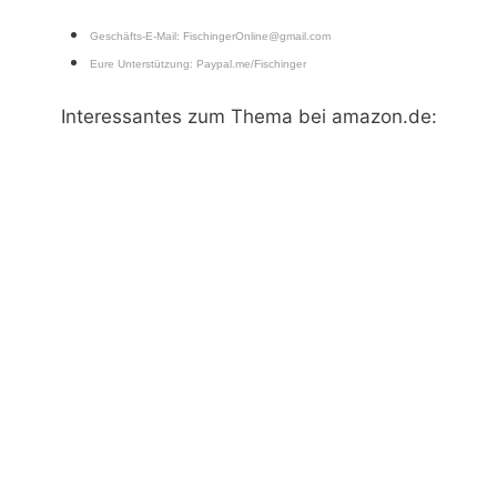
Geschäfts-E-Mail:
FischingerOnline@gmail.com
Eure Unterstützung:
Paypal.me/Fischinger
Interessantes zum Thema bei amazon.de: