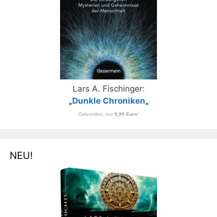
Lars A. Fischinger:
„
Dunkle Chroniken
„
Gebunden, nur
9,99 Euro
!
NEU!