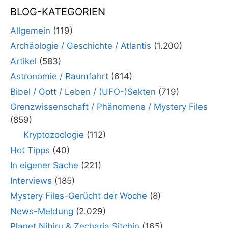
BLOG-KATEGORIEN
Allgemein
(119)
Archäologie / Geschichte / Atlantis
(1.200)
Artikel
(583)
Astronomie / Raumfahrt
(614)
Bibel / Gott / Leben / (UFO-)Sekten
(719)
Grenzwissenschaft / Phänomene / Mystery Files
(859)
Kryptozoologie
(112)
Hot Tipps
(40)
In eigener Sache
(221)
Interviews
(185)
Mystery Files-Gerücht der Woche
(8)
News-Meldung
(2.029)
Planet Nibiru & Zecharia Sitchin
(165)