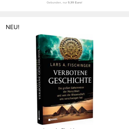
Gebunden, nur
9,99 Euro
!
NEU!