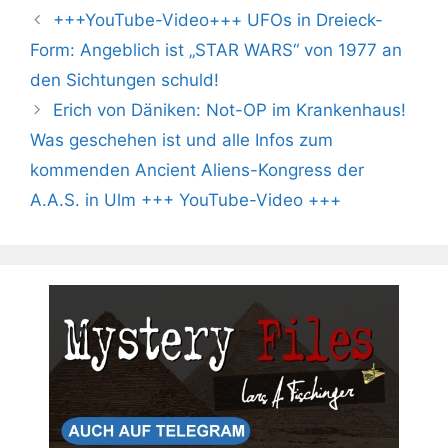
+++YouTube-Video+++ UFOs in Dreieck-
Form: Angeblich ist „STAR WARS“ von 1977 an
den Sichtungen schuld!
Erich von Däniken: Not-OP im Krankenhaus!
Was geschehen ist und alle Infos zum
kommenden Ancient Aliens-Kongress der
A.A.S. in Ulm +++ YouTube-Video +++