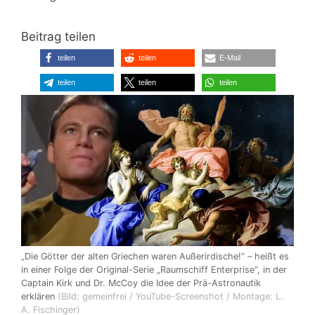
Beitrag teilen
teilen
teilen
E-Mail
teilen
teilen
teilen
„Die Götter der alten Griechen waren Außerirdische!“ – heißt es
in einer Folge der Original-Serie „Raumschiff Enterprise“, in der
Captain Kirk und Dr. McCoy die Idee der Prä-Astronautik
erklären
(Bild: gemeinfrei / YouTube-Screenshot / Montage: L.
A. Fischinger)