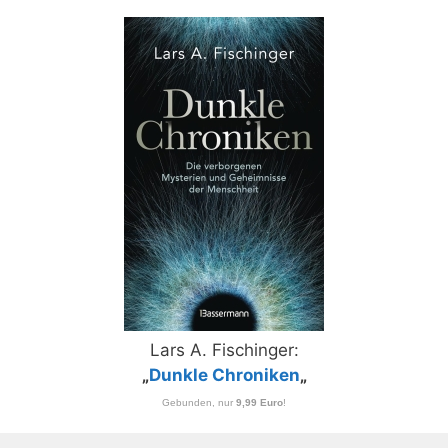
Lars A. Fischinger:
„
Dunkle Chroniken
„
Gebunden, nur
9,99 Euro
!