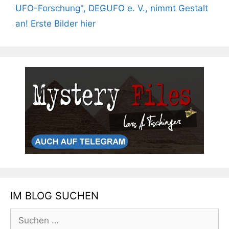
UFO-Forschung", DEGUFO e. V., nimmt Gestalt
an! Erste Bilder hier
IM BLOG SUCHEN
Suchen
nach: