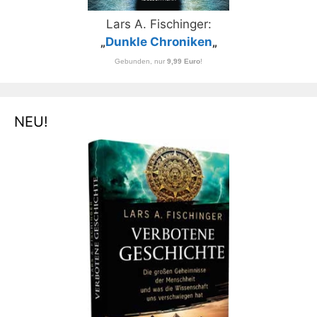
Lars A. Fischinger:
„
Dunkle Chroniken
„
Gebunden, nur
9,99 Euro
!
NEU!