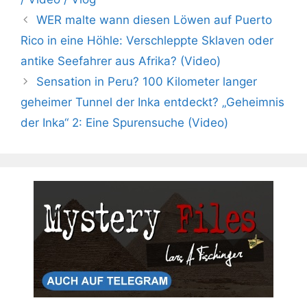
WER malte wann diesen Löwen auf Puerto
Rico in eine Höhle: Verschleppte Sklaven oder
antike Seefahrer aus Afrika? (Video)
Sensation in Peru? 100 Kilometer langer
geheimer Tunnel der Inka entdeckt? „Geheimnis
der Inka“ 2: Eine Spurensuche (Video)