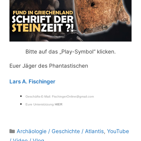
Bitte auf das „Play-Symbol“ klicken.
Euer Jäger des Phantastischen
Lars A. Fischinger
Geschäfts-E-Mail:
FischingerOnline@gmail.com
Eure Unterstützung
HIER
Kategorien
Archäologie / Geschichte / Atlantis
,
YouTube
/ Video / Vlog