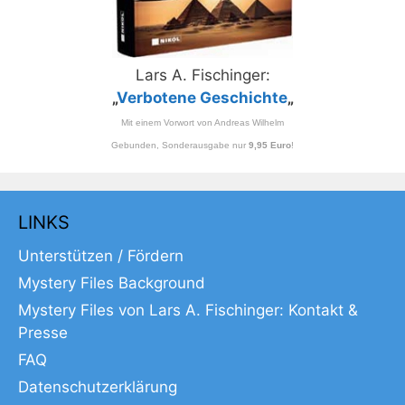
Lars A. Fischinger:
„
Verbotene Geschichte
„
Mit einem Vorwort von Andreas Wilhelm
Gebunden, Sonderausgabe nur
9,95 Euro
!
LINKS
Unterstützen / Fördern
Mystery Files Background
Mystery Files von Lars A. Fischinger: Kontakt &
Presse
FAQ
Datenschutzerklärung