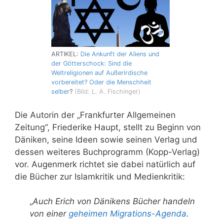
ARTIKEL:
Die Ankunft der Aliens und
der Götterschock: Sind die
Weltreligionen auf Außerirdische
vorbereitet? Oder die Menschheit
selber
?
(Bild: L. A. Fischinger)
Die Autorin der „Frankfurter Allgemeinen
Zeitung“, Friederike Haupt, stellt zu Beginn von
Däniken, seine Ideen sowie seinen Verlag und
dessen weiteres Buchprogramm (Kopp-Verlag)
vor. Augenmerk richtet sie dabei natürlich auf
die Bücher zur Islamkritik und Medienkritik:
„
Auch Erich von Dänikens Bücher handeln
von einer
geheimen Migrations-Agenda
.