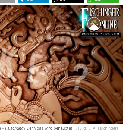
e –
Fälschung
? Denn das wird behauptet …
(Bild: L. A. Fischinger)