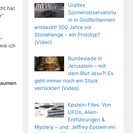
Uraltes
cht hat
Sonnenobservatoriu
r“
m in Großbritannien
entdeckt! 500 Jahre vor
Stonehenge – ein Prototyp?
e
-
(Video)
wie ich
Bundeslade in
Jerusalem – mit
dem Blut Jesu?! Es
geht immer noch ein Stück
 Daumen
verrückter! (Video)
Epstein-Files: Von
UFOs, Alien-
Entführungen &
Mystery – und: Jeffrey Epstein ein