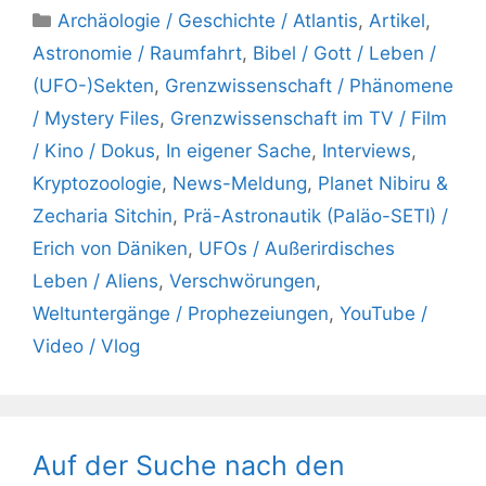
Kategorien
Archäologie / Geschichte / Atlantis
,
Artikel
,
Astronomie / Raumfahrt
,
Bibel / Gott / Leben /
(UFO-)Sekten
,
Grenzwissenschaft / Phänomene
/ Mystery Files
,
Grenzwissenschaft im TV / Film
/ Kino / Dokus
,
In eigener Sache
,
Interviews
,
Kryptozoologie
,
News-Meldung
,
Planet Nibiru &
Zecharia Sitchin
,
Prä-Astronautik (Paläo-SETI) /
Erich von Däniken
,
UFOs / Außerirdisches
Leben / Aliens
,
Verschwörungen
,
Weltuntergänge / Prophezeiungen
,
YouTube /
Video / Vlog
Auf der Suche nach den