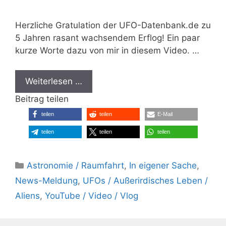
Herzliche Gratulation der UFO-Datenbank.de zu
5 Jahren rasant wachsendem Erflog! Ein paar
kurze Worte dazu von mir in diesem Video. …
Weiterlesen …
Beitrag teilen
teilen
teilen
E-Mail
teilen
teilen
teilen
Kategorien
Astronomie / Raumfahrt
,
In eigener Sache
,
News-Meldung
,
UFOs / Außerirdisches Leben /
Aliens
,
YouTube / Video / Vlog