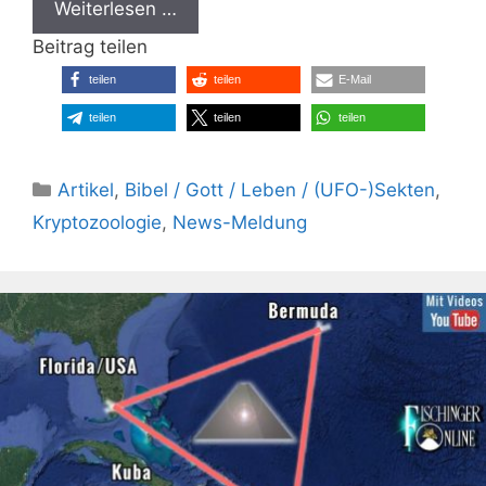
Weiterlesen …
Beitrag teilen
teilen
teilen
E-Mail
teilen
teilen
teilen
Kategorien
Artikel
,
Bibel / Gott / Leben / (UFO-)Sekten
,
Kryptozoologie
,
News-Meldung