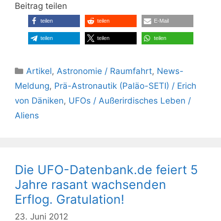
Beitrag teilen
teilen
teilen
E-Mail
teilen
teilen
teilen
Kategorien
Artikel
,
Astronomie / Raumfahrt
,
News-
Meldung
,
Prä-Astronautik (Paläo-SETI) / Erich
von Däniken
,
UFOs / Außerirdisches Leben /
Aliens
Die UFO-Datenbank.de feiert 5
Jahre rasant wachsenden
Erflog. Gratulation!
23. Juni 2012