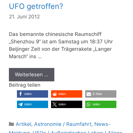
UFO getroffen?
21. Juni 2012
Das bemannte chinesische Raumschiff
„Shenzhou 9“ ist am Samstag um 18:37 Uhr
Beijinger Zeit von der Trägerrakete „Langer
Marsch“ ins …
Weiterlesen …
Beitrag teilen
teilen
teilen
E-Mail
teilen
teilen
teilen
Kategorien
Artikel
,
Astronomie / Raumfahrt
,
News-
Meldung
,
UFOs / Außerirdisches Leben / Aliens