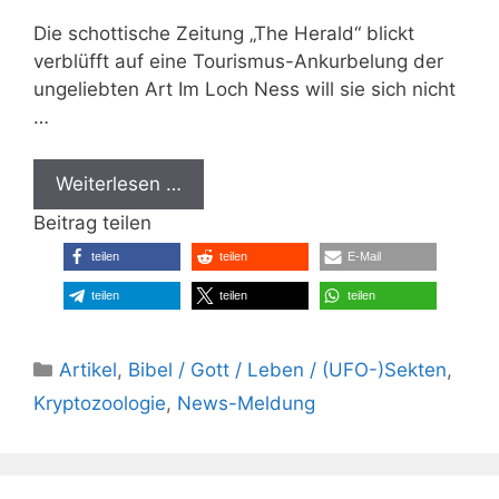
Die schottische Zeitung „The Herald“ blickt
verblüfft auf eine Tourismus-Ankurbelung der
ungeliebten Art Im Loch Ness will sie sich nicht
…
Weiterlesen …
Beitrag teilen
teilen
teilen
E-Mail
teilen
teilen
teilen
Kategorien
Artikel
,
Bibel / Gott / Leben / (UFO-)Sekten
,
Kryptozoologie
,
News-Meldung