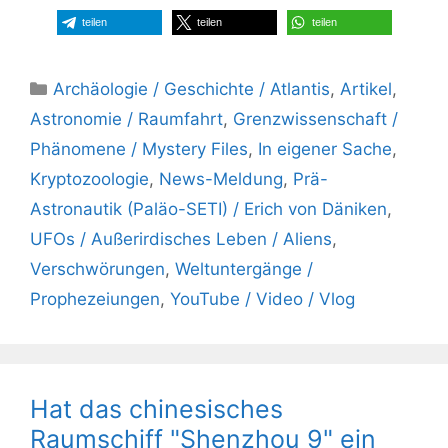
teilen
teilen
teilen
Kategorien
Archäologie / Geschichte / Atlantis
,
Artikel
,
Astronomie / Raumfahrt
,
Grenzwissenschaft /
Phänomene / Mystery Files
,
In eigener Sache
,
Kryptozoologie
,
News-Meldung
,
Prä-
Astronautik (Paläo-SETI) / Erich von Däniken
,
UFOs / Außerirdisches Leben / Aliens
,
Verschwörungen
,
Weltuntergänge /
Prophezeiungen
,
YouTube / Video / Vlog
Hat das chinesisches
Raumschiff "Shenzhou 9" ein