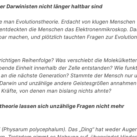
r Darwinisten nicht länger haltbar sind
 man Evolutionstheorie. Erdacht von klugen Menschen
n entdeckten die Menschen das Elektronenmikroskop. Da
tbar machen, und plötzlich tauchten Fragen zur Evolution
richtigen Reihenfolge? Was verschiebt die Molekülketten
ebende Einheit innerhalb der Zelle entstanden? Wie funkt
n an die nächste Generation? Stammte der Mensch nur 
s Darwin und unzählige andere Geistesgrößen annahmen
n? Kräfte, von denen man bislang nichts ahnte?
stheorie lassen sich unzählige Fragen nicht mehr
“ (Physarum polycephalum). Das „Ding“ hat weder Auge
rn. Trotzdem nimmt es Nahrung auf, überwindet Hinder