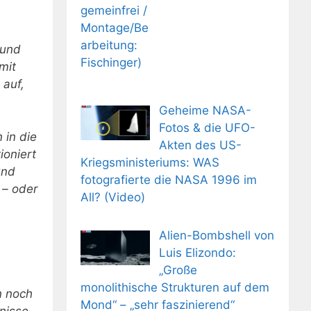
 und
mit
 auf,
Geheime NASA-
Fotos & die UFO-
 in die
Akten des US-
ioniert
Kriegsministeriums: WAS
und
fotografierte die NASA 1996 im
 – oder
All? (Video)
Alien-Bombshell von
Luis Elizondo:
„Große
monolithische Strukturen auf dem
n noch
Mond“ – „sehr faszinierend“
nisse