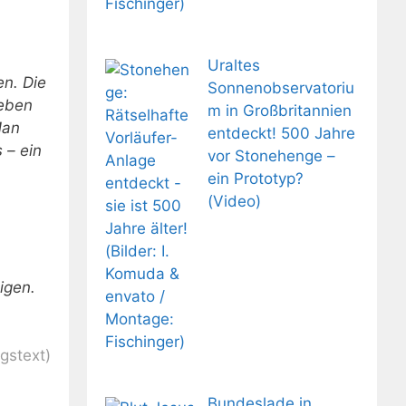
Uraltes
en. Die
Sonnenobservatoriu
leben
m in Großbritannien
Man
entdeckt! 500 Jahre
 – ein
vor Stonehenge –
ein Prototyp?
(Video)
igen.
agstext)
Bundeslade in