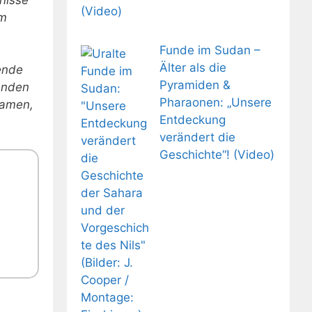
(Video)
em
Funde im Sudan –
Älter als die
sende
Pyramiden &
menden
Pharaonen: „Unsere
samen,
Entdeckung
verändert die
Geschichte“! (Video)