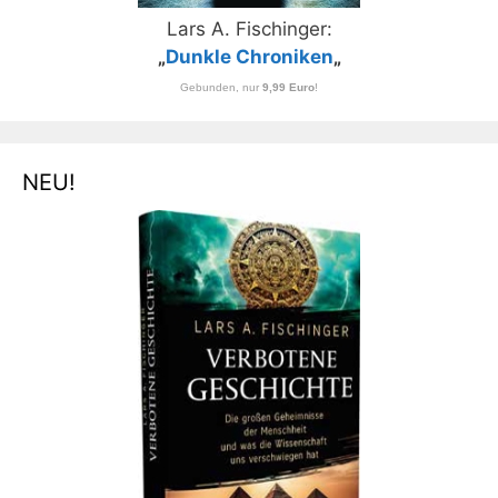
Lars A. Fischinger:
„
Dunkle Chroniken
„
Gebunden, nur
9,99 Euro
!
NEU!