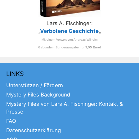
Lars A. Fischinger:
„
Verbotene Geschichte
„
Mit einem Vorwort von Andreas Wilhelm
Gebunden, Sonderausgabe nur
9,95 Euro
!
LINKS
Unterstützen / Fördern
Mystery Files Background
Mystery Files von Lars A. Fischinger: Kontakt &
Presse
FAQ
Datenschutzerklärung