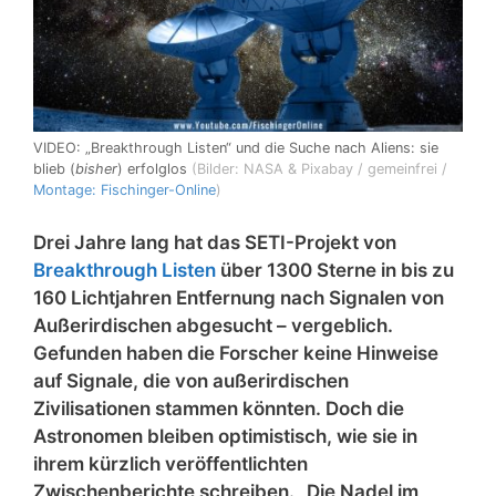
VIDEO: „Breakthrough Listen“ und die Suche nach Aliens: sie
blieb (
bisher
) erfolglos
(Bilder: NASA & Pixabay / gemeinfrei /
Montage: Fischinger-Online
)
Drei Jahre lang hat das SETI-Projekt von
Breakthrough Listen
über 1300 Sterne in bis zu
160 Lichtjahren Entfernung nach Signalen von
Außerirdischen abgesucht – vergeblich.
Gefunden haben die Forscher keine Hinweise
auf Signale, die von außerirdischen
Zivilisationen stammen könnten. Doch die
Astronomen bleiben optimistisch, wie sie in
ihrem kürzlich veröffentlichten
Zwischenberichte schreiben. „Die Nadel im