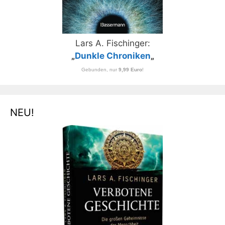
Lars A. Fischinger:
„
Dunkle Chroniken
„
Gebunden, nur
9,99 Euro
!
NEU!