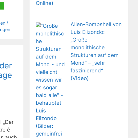
en /
Alien-Bombshell von
ungen
Luis Elizondo:
„Große
monolithische
Strukturen auf dem
Mond“ – „sehr
 der
faszinierend“
rage
(Video)
l „Der
tre è
es auch