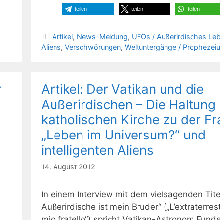
teilen
teilen
teilen
Kategorien
Artikel
,
News-Meldung
,
UFOs / Außerirdisches Leb
Aliens
,
Verschwörungen
,
Weltuntergänge / Prophezei
r
Artikel: Der Vatikan und die
Außerirdischen – Die Haltung
katholischen Kirche zu der F
„Leben im Universum?“ und
intelligenten Aliens
14. August 2012
In einem Interview mit dem vielsagenden Tite
Außerirdische ist mein Bruder“ („L’extraterres
mio fratello“) spricht Vatikan-Astronom Fund