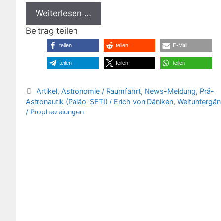
Weiterlesen …
Beitrag teilen
teilen
teilen
E-Mail
teilen
teilen
teilen
Kategorien
Artikel
,
Astronomie / Raumfahrt
,
News-Meldung
,
Prä-
Astronautik (Paläo-SETI) / Erich von Däniken
,
Weltuntergä
/ Prophezeiungen