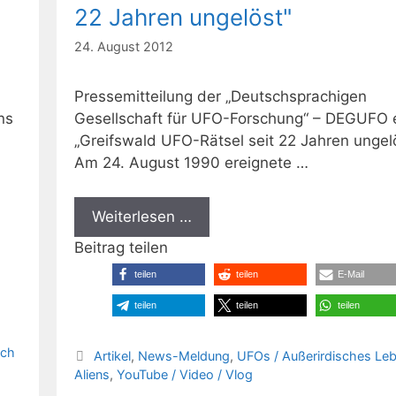
22 Jahren ungelöst"
24. August 2012
Pressemitteilung der „Deutschsprachigen
ns
Gesellschaft für UFO-Forschung“ – DEGUFO e
„Greifswald UFO-Rätsel seit 22 Jahren ungel
Am 24. August 1990 ereignete …
Weiterlesen …
Beitrag teilen
teilen
teilen
E-Mail
teilen
teilen
teilen
ich
Kategorien
Artikel
,
News-Meldung
,
UFOs / Außerirdisches Leb
Aliens
,
YouTube / Video / Vlog