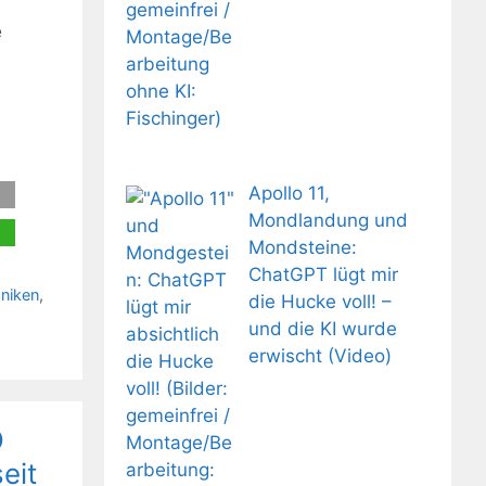
n
e
Apollo 11,
Mondlandung und
Mondsteine:
ChatGPT lügt mir
äniken
,
die Hucke voll! –
und die KI wurde
erwischt (Video)
O
eit