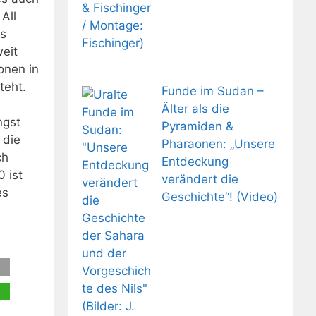
All
ns
weit
onen in
teht.
Funde im Sudan –
Älter als die
ngst
Pyramiden &
 die
Pharaonen: „Unsere
ch
Entdeckung
 ist
verändert die
es
Geschichte“! (Video)