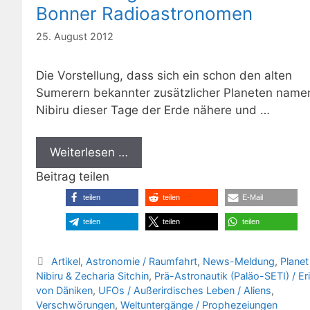
Bonner Radioastronomen
25. August 2012
Die Vorstellung, dass sich ein schon den alten
Sumerern bekannter zusätzlicher Planeten name
Nibiru dieser Tage der Erde nähere und …
Weiterlesen …
Beitrag teilen
teilen
teilen
E-Mail
teilen
teilen
teilen
Kategorien
Artikel
,
Astronomie / Raumfahrt
,
News-Meldung
,
Planet
Nibiru & Zecharia Sitchin
,
Prä-Astronautik (Paläo-SETI) / Er
von Däniken
,
UFOs / Außerirdisches Leben / Aliens
,
Verschwörungen
,
Weltuntergänge / Prophezeiungen