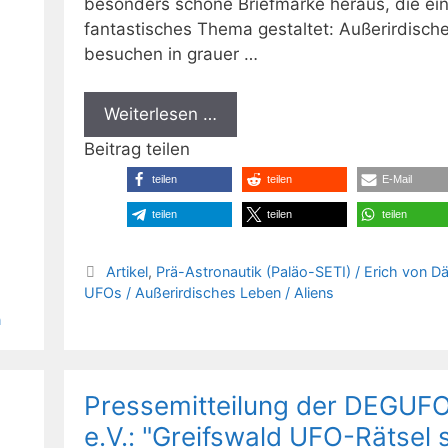
besonders schöne Briefmarke heraus, die ei
fantastisches Thema gestaltet: Außerirdisch
besuchen in grauer …
Weiterlesen …
Beitrag teilen
teilen
teilen
E-Mail
teilen
teilen
teilen
Kategorien
Artikel
,
Prä-Astronautik (Paläo-SETI) / Erich von D
UFOs / Außerirdisches Leben / Aliens
n
Pressemitteilung der DEGUF
e.V.: "Greifswald UFO-Rätsel s