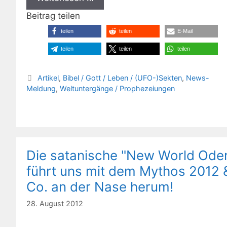
Beitrag teilen
teilen
teilen
E-Mail
teilen
teilen
teilen
Kategorien
Artikel
,
Bibel / Gott / Leben / (UFO-)Sekten
,
News-
Meldung
,
Weltuntergänge / Prophezeiungen
Die satanische "New World Ode
führt uns mit dem Mythos 2012 
Co. an der Nase herum!
28. August 2012