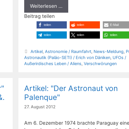
Weiterlesen …
Beitrag teilen
teilen
teilen
E-Mail
teilen
teilen
teilen
Kategorien
Artikel
,
Astronomie / Raumfahrt
,
News-Meldung
,
P
Astronautik (Paläo-SETI) / Erich von Däniken
,
UFOs /
Außerirdisches Leben / Aliens
,
Verschwörungen
r"
Artikel: "Der Astronaut von
&.
Palenque"
27. August 2012
Am 6. Dezember 1974 brachte Paraguay ein