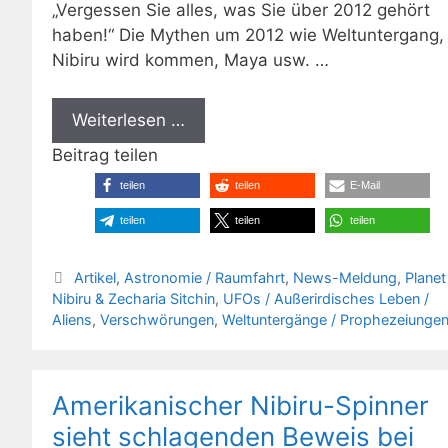
„Vergessen Sie alles, was Sie über 2012 gehört
haben!“ Die Mythen um 2012 wie Weltuntergang,
Nibiru wird kommen, Maya usw. …
Weiterlesen …
Beitrag teilen
teilen
teilen
E-Mail
teilen
teilen
teilen
Kategorien
Artikel
,
Astronomie / Raumfahrt
,
News-Meldung
,
Planet
Nibiru & Zecharia Sitchin
,
UFOs / Außerirdisches Leben /
Aliens
,
Verschwörungen
,
Weltuntergänge / Prophezeiunge
Amerikanischer Nibiru-Spinner
sieht schlagenden Beweis bei