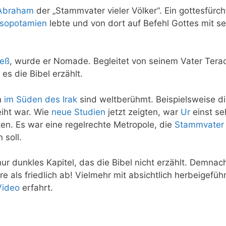
Abraham
der „Stammvater vieler Völker“. Ein gottesfürch
sopotamien
lebte und von dort auf Befehl Gottes mit se
ieß
, wurde er Nomade. Begleitet von seinem Vater Terac
es die Bibel erzählt.
n
im Süden des Irak
sind weltberühmt. Beispielsweise d
iht war. Wie
neue Studien
jetzt zeigten, war
Ur
einst seh
en. Es war eine regelrechte Metropole, die
Stammvater
 soll.
ur dunkles Kapitel, das die Bibel nicht erzählt. Demnach
re als friedlich ab! Vielmehr mit absichtlich herbeigefü
Video
erfahrt.