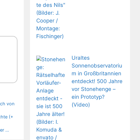
Uraltes
Sonnenobservatoriu
m in Großbritannien
entdeckt! 500 Jahre
vor Stonehenge –
ein Prototyp?
ich von
(Video)
chte (+
ber …