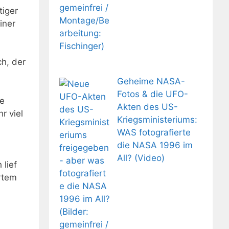
tiger
iner
h, der
Geheime NASA-
Fotos & die UFO-
ie
Akten des US-
r viel
Kriegsministeriums:
WAS fotografierte
die NASA 1996 im
All? (Video)
 lief
hrtem