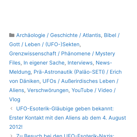
Kategorien
Archäologie / Geschichte / Atlantis
,
Bibel /
Gott / Leben / (UFO-)Sekten
,
Grenzwissenschaft / Phänomene / Mystery
Files
,
In eigener Sache
,
Interviews
,
News-
Meldung
,
Prä-Astronautik (Paläo-SETI) / Erich
von Däniken
,
UFOs / Außerirdisches Leben /
Aliens
,
Verschwörungen
,
YouTube / Video /
Vlog
UFO-Esoterik-Gläubige geben bekannt:
Erster Kontakt mit den Aliens ab dem 4. August
2012!
Zu Besuch bei den UFO-Esoterik-Nazis: