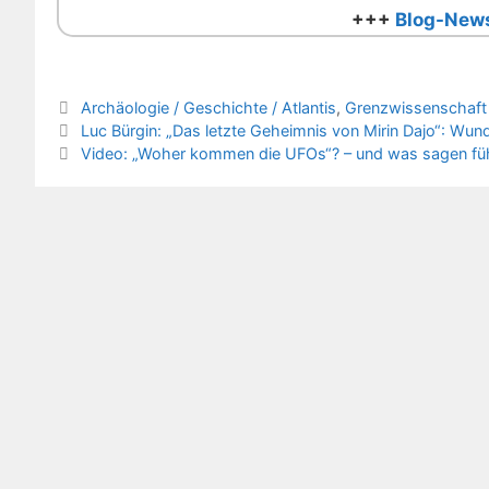
+++
Blog-News
Kategorien
Archäologie / Geschichte / Atlantis
,
Grenzwissenschaft 
Luc Bürgin: „Das letzte Geheimnis von Mirin Dajo“: Wun
Video: „Woher kommen die UFOs“? – und was sagen führ