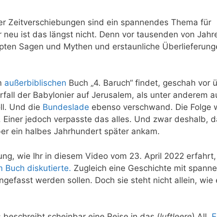
er Zeitverschiebungen sind ein spannendes Thema für
neu ist das längst nicht. Denn vor tausenden von Jahre
en Sagen und Mythen und erstaunliche Überlieferung
em
außerbiblischen
Buch „4. Baruch“ findet, geschah vor 
fall der Babylonier auf Jerusalem, als unter anderem a
ll. Und die
Bundeslade
ebenso verschwand. Die Folge 
 Einer jedoch verpasste das alles. Und zwar deshalb, d
über ein halbes Jahrhundert später ankam.
ng, wie Ihr in diesem Video vom 23. April 2022 erfahrt
m Buch diskutierte.
Zugleich eine Geschichte mit spann
fasst werden sollen. Doch sie steht nicht allein, wie 
 beschreibt scheinbar eine Reise in das (
luftleere
) All.
E