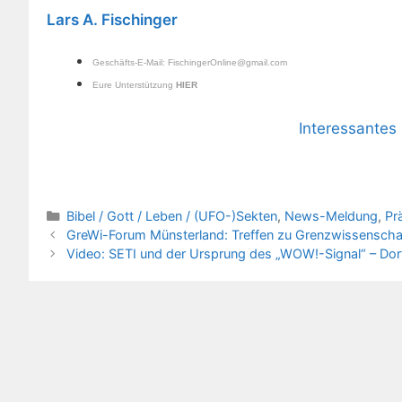
Lars A. Fischinger
Geschäfts-E-Mail:
FischingerOnline@gmail.com
Eure Unterstützung
HIER
Interessante
Kategorien
Bibel / Gott / Leben / (UFO-)Sekten
,
News-Meldung
,
Pr
GreWi-Forum Münsterland: Treffen zu Grenzwissenschaf
Video: SETI und der Ursprung des „WOW!-Signal“ – Dort