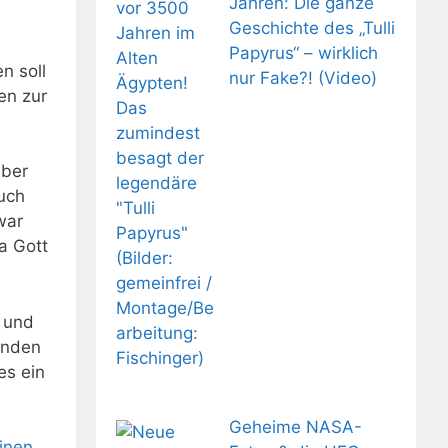
Jahren: Die ganze
Geschichte des „Tulli
Papyrus“ – wirklich
n soll
nur Fake?! (Video)
en zur
über
uch
war
a Gott
, und
enden
es ein
Geheime NASA-
inen