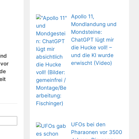
Apollo 11,
Mondlandung und
Mondsteine:
ChatGPT lügt mir
die Hucke voll! –
und die KI wurde
ind
erwischt (Video)
 vor
nde
eit
UFOs bei den
Pharaonen vor 3500