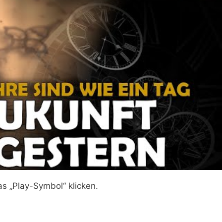
as „Play-Symbol“ klicken.