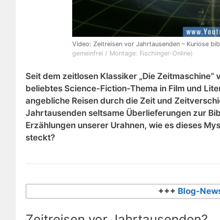
Video: Zeitreisen vor Jahrtausenden – Kuriose b
gemeinfrei / Montage: Fischinger-Online)
Seit dem zeitlosen Klassiker „Die Zeitmaschine“ 
beliebtes Science-Fiction-Thema in Film und Lite
angebliche Reisen durch die Zeit und Zeitversch
Jahrtausenden seltsame Überlieferungen zur Bi
Erzählungen unserer Urahnen, wie es dieses Myst
steckt?
+++
Blog-News
Zeitreisen vor Jahrtausenden?