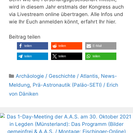
wird in diesem Jahr erstmals der Kongress auch
via Livestream online übertragen. Alle Infos und
wie Ihr Euch anmelden könnt, erfahrt Ihr hier.
Beitrag teilen
teilen
teilen
E-Mail
teilen
teilen
teilen
Kategorien
Archäologie / Geschichte / Atlantis
,
News-
Meldung
,
Prä-Astronautik (Paläo-SETI) / Erich
von Däniken