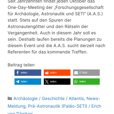
Seit Jahrzehnten findet jeden Oktober das
One-Day-Meeting der „Forschungsgesellschaft
für Archäologie, Astronautik und SETI“ (A.A.S.)
statt. Stets auf den Spuren der
Astronautengötter und den Rätseln der
Vergangenheit. Auch in diesem Jahr soll es
sein. Deshalb laufen bereits die Planungen zu
diesem Event und die A.A.S. sucht derzeit nach
Referenten für das kommende Treffen.
Beitrag teilen
teilen
teilen
E-Mail
teilen
teilen
teilen
Kategorien
Archäologie / Geschichte / Atlantis
,
News-
Meldung
,
Prä-Astronautik (Paläo-SETI) / Erich
von Däniken