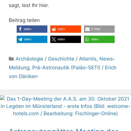
sagt, lest Ihr hier.
Beitrag teilen
teilen
teilen
E-Mail
teilen
teilen
teilen
Kategorien
Archäologie / Geschichte / Atlantis
,
News-
Meldung
,
Prä-Astronautik (Paläo-SETI) / Erich
von Däniken