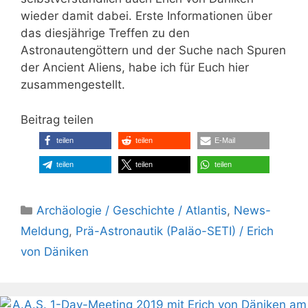
wieder damit dabei. Erste Informationen über
das diesjährige Treffen zu den
Astronautengöttern und der Suche nach Spuren
der Ancient Aliens, habe ich für Euch hier
zusammengestellt.
Beitrag teilen
teilen
teilen
E-Mail
teilen
teilen
teilen
Kategorien
Archäologie / Geschichte / Atlantis
,
News-
Meldung
,
Prä-Astronautik (Paläo-SETI) / Erich
von Däniken