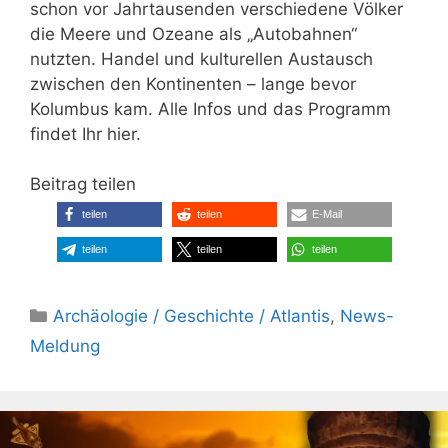
schon vor Jahrtausenden verschiedene Völker
die Meere und Ozeane als „Autobahnen“
nutzten. Handel und kulturellen Austausch
zwischen den Kontinenten – lange bevor
Kolumbus kam. Alle Infos und das Programm
findet Ihr hier.
Beitrag teilen
teilen
teilen
E-Mail
teilen
teilen
teilen
Kategorien
Archäologie / Geschichte / Atlantis
,
News-
Meldung