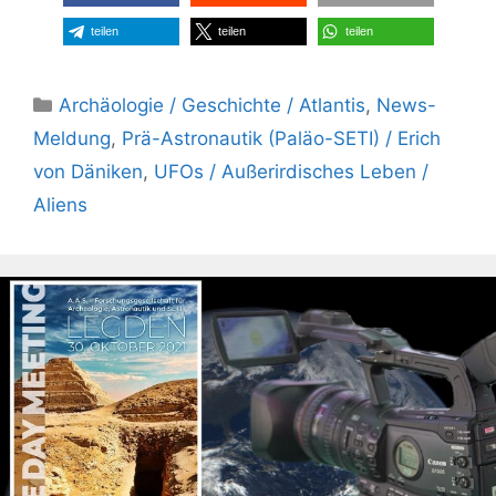
teilen
teilen
teilen
Kategorien
Archäologie / Geschichte / Atlantis
,
News-
Meldung
,
Prä-Astronautik (Paläo-SETI) / Erich
von Däniken
,
UFOs / Außerirdisches Leben /
Aliens