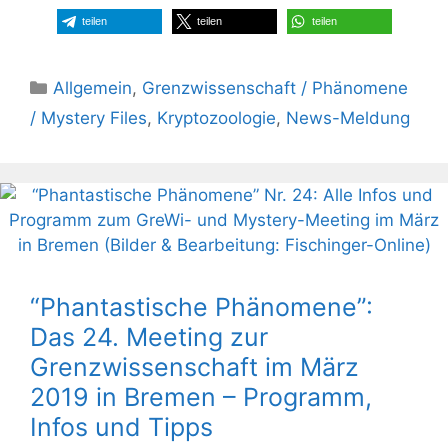
teilen
teilen
teilen
Kategorien
Allgemein
,
Grenzwissenschaft / Phänomene
/ Mystery Files
,
Kryptozoologie
,
News-Meldung
“Phantastische Phänomene”:
Das 24. Meeting zur
Grenzwissenschaft im März
2019 in Bremen – Programm,
Infos und Tipps