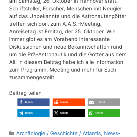
am Samstag, 26. Oktober in Hannover statt.
Schriftsteller, Forscher, Menschen mit Neugier
auf das Unbekannte und die Astronautengötter
treffen sich dort zum A.A.S.-Meeting.
Anreisetag ist Freitag, der 25. Oktober. Wie
immer gibt es am Vorabend interessante
Diskussionen und neue Bekanntschaften rund
um die Prä-Astronautik und die Götter aus dem
All. In diesem Beitrag habe ich alle Information
zum Programm, Meeting und mehr für Euch
zusammengestellt.
Beitrag teilen
teilen
teilen
E-Mail
teilen
teilen
teilen
Kategorien
Archäologie / Geschichte / Atlantis
,
News-