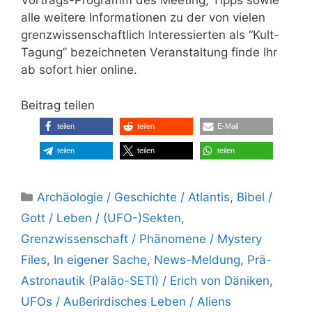
Vortrags-Programm des Meeting, Tipps sowie
alle weitere Informationen zu der von vielen
grenzwissenschaftlich Interessierten als “Kult-
Tagung” bezeichneten Veranstaltung finde Ihr
ab sofort hier online.
Beitrag teilen
teilen
teilen
E-Mail
teilen
teilen
teilen
Kategorien
Archäologie / Geschichte / Atlantis
,
Bibel /
Gott / Leben / (UFO-)Sekten
,
Grenzwissenschaft / Phänomene / Mystery
Files
,
In eigener Sache
,
News-Meldung
,
Prä-
Astronautik (Paläo-SETI) / Erich von Däniken
,
UFOs / Außerirdisches Leben / Aliens