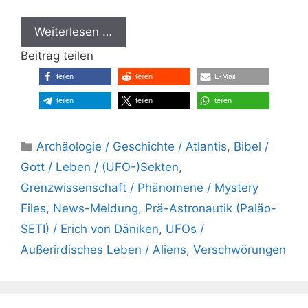
Weiterlesen …
Beitrag teilen
teilen
teilen
E-Mail
teilen
teilen
teilen
Kategorien
Archäologie / Geschichte / Atlantis
,
Bibel /
Gott / Leben / (UFO-)Sekten
,
Grenzwissenschaft / Phänomene / Mystery
Files
,
News-Meldung
,
Prä-Astronautik (Paläo-
SETI) / Erich von Däniken
,
UFOs /
Außerirdisches Leben / Aliens
,
Verschwörungen