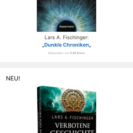
Lars A. Fischinger:
„
Dunkle Chroniken
„
Gebunden, nur
9,99 Euro
!
NEU!