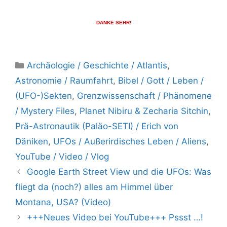
DANKE SEHR!
Kategorien
Archäologie / Geschichte / Atlantis
,
Astronomie / Raumfahrt
,
Bibel / Gott / Leben /
(UFO-)Sekten
,
Grenzwissenschaft / Phänomene
/ Mystery Files
,
Planet Nibiru & Zecharia Sitchin
,
Prä-Astronautik (Paläo-SETI) / Erich von
Däniken
,
UFOs / Außerirdisches Leben / Aliens
,
YouTube / Video / Vlog
Google Earth Street View und die UFOs: Was
fliegt da (noch?) alles am Himmel über
Montana, USA? (Video)
+++Neues Video bei YouTube+++ Pssst …!