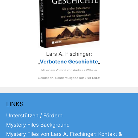
Lars A. Fischinger:
„
Verbotene Geschichte
„
Mit einem Vorwort von Andreas Wilhelm
Gebunden, Sonderausgabe nur
9,95 Euro
!
LINKS
Unterstützen / Fördern
Mystery Files Background
Mystery Files von Lars A. Fischinger: Kontakt &