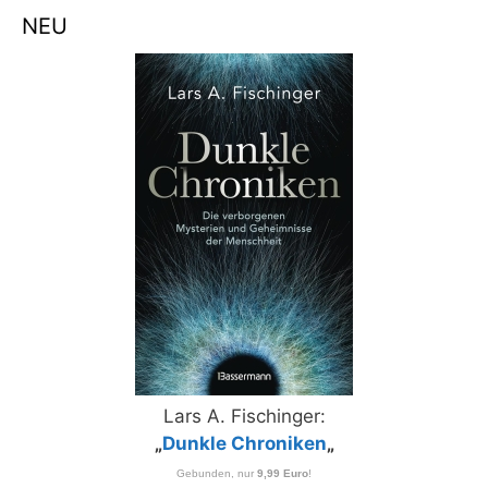
NEU
Lars A. Fischinger:
„
Dunkle Chroniken
„
Gebunden, nur
9,99 Euro
!