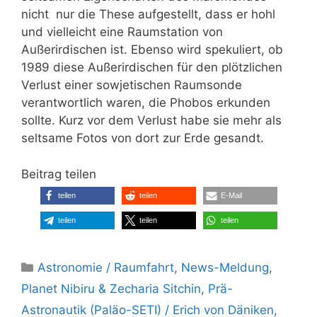
nicht nur die These aufgestellt, dass er hohl
und vielleicht eine Raumstation von
Außerirdischen ist. Ebenso wird spekuliert, ob
1989 diese Außerirdischen für den plötzlichen
Verlust einer sowjetischen Raumsonde
verantwortlich waren, die Phobos erkunden
sollte. Kurz vor dem Verlust habe sie mehr als
seltsame Fotos von dort zur Erde gesandt.
Beitrag teilen
teilen
teilen
E-Mail
teilen
teilen
teilen
Kategorien
Astronomie / Raumfahrt
,
News-Meldung
,
Planet Nibiru & Zecharia Sitchin
,
Prä-
Astronautik (Paläo-SETI) / Erich von Däniken
,