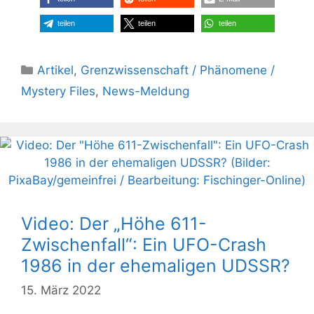
teilen
teilen
teilen
Kategorien
Artikel
,
Grenzwissenschaft / Phänomene /
Mystery Files
,
News-Meldung
Video: Der „Höhe 611-
Zwischenfall“: Ein UFO-Crash
1986 in der ehemaligen UDSSR?
15. März 2022