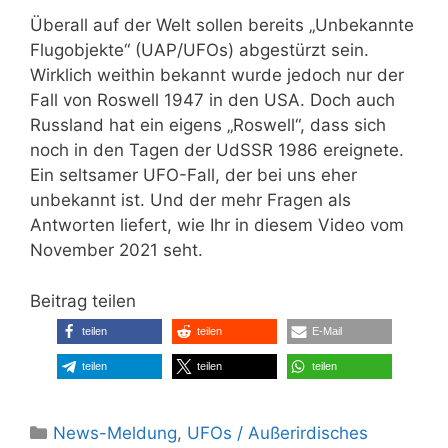
Überall auf der Welt sollen bereits „Unbekannte
Flugobjekte“ (UAP/UFOs) abgestürzt sein.
Wirklich weithin bekannt wurde jedoch nur der
Fall von Roswell 1947 in den USA. Doch auch
Russland hat ein eigens „Roswell“, dass sich
noch in den Tagen der UdSSR 1986 ereignete.
Ein seltsamer UFO-Fall, der bei uns eher
unbekannt ist. Und der mehr Fragen als
Antworten liefert, wie Ihr in diesem Video vom
November 2021 seht.
Beitrag teilen
teilen
teilen
E-Mail
teilen
teilen
teilen
Kategorien
News-Meldung
,
UFOs / Außerirdisches