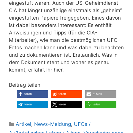
eingestuft waren. Auch der US-Geheimdienst
CIA hat längst unzählige einstmals als „geheim“
eingestuften Papiere freigegeben. Eines davon
ist dabei besonders interessant: Es enthält
Anweisungen und Tipps (für die CIA-
Mitarbeiter), wie man die bestmöglichen UFO-
Fotos machen kann und was dabei zu beachten
und zu dokumentieren ist. Erstaunlich. Was in
dem Dokument steht und woher es genau
kommt, erfahrt Ihr hier.
Beitrag teilen
teilen
teilen
E-Mail
teilen
teilen
teilen
Kategorien
Artikel
,
News-Meldung
,
UFOs /
Außerirdisches Leben / Aliens
,
Verschwörungen