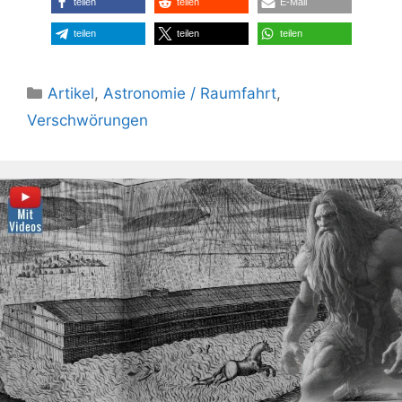
teilen
teilen
E-Mail
teilen
teilen
teilen
Kategorien
Artikel
,
Astronomie / Raumfahrt
,
Verschwörungen