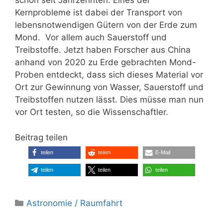
schon seit Jahrzehnten. Eines der
Kernprobleme ist dabei der Transport von
lebensnotwendigen Gütern von der Erde zum
Mond. Vor allem auch Sauerstoff und
Treibstoffe. Jetzt haben Forscher aus China
anhand von 2020 zu Erde gebrachten Mond-
Proben entdeckt, dass sich dieses Material vor
Ort zur Gewinnung von Wasser, Sauerstoff und
Treibstoffen nutzen lässt. Dies müsse man nun
vor Ort testen, so die Wissenschaftler.
Beitrag teilen
teilen
teilen
E-Mail
teilen
teilen
teilen
Kategorien
Astronomie / Raumfahrt