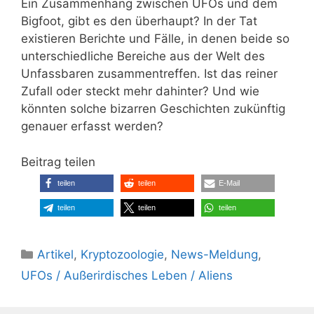
Ein Zusammenhang zwischen UFOs und dem
Bigfoot, gibt es den überhaupt? In der Tat
existieren Berichte und Fälle, in denen beide so
unterschiedliche Bereiche aus der Welt des
Unfassbaren zusammentreffen. Ist das reiner
Zufall oder steckt mehr dahinter? Und wie
könnten solche bizarren Geschichten zukünftig
genauer erfasst werden?
Beitrag teilen
teilen
teilen
E-Mail
teilen
teilen
teilen
Kategorien
Artikel
,
Kryptozoologie
,
News-Meldung
,
UFOs / Außerirdisches Leben / Aliens