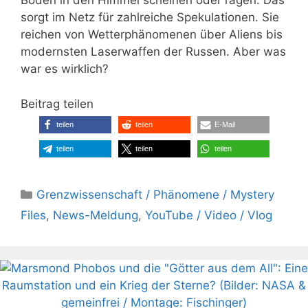
Boden in den Himmel scheinen oder ragen. Das
sorgt im Netz für zahlreiche Spekulationen. Sie
reichen von Wetterphänomenen über Aliens bis
modernsten Laserwaffen der Russen. Aber was
war es wirklich?
Beitrag teilen
teilen
teilen
E-Mail
teilen
teilen
teilen
Kategorien
Grenzwissenschaft / Phänomene / Mystery
Files
,
News-Meldung
,
YouTube / Video / Vlog