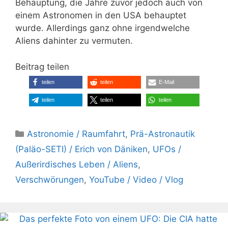
Behauptung, die Jahre zuvor jedoch auch von
einem Astronomen in den USA behauptet
wurde. Allerdings ganz ohne irgendwelche
Aliens dahinter zu vermuten.
Beitrag teilen
teilen
teilen
E-Mail
teilen
teilen
teilen
Kategorien
Astronomie / Raumfahrt
,
Prä-Astronautik
(Paläo-SETI) / Erich von Däniken
,
UFOs /
Außerirdisches Leben / Aliens
,
Verschwörungen
,
YouTube / Video / Vlog