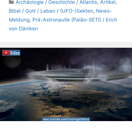
Kategorien
Archäologie / Geschichte / Atlantis
,
Artikel
,
Bibel / Gott / Leben / (UFO-)Sekten
,
News-
Meldung
,
Prä-Astronautik (Paläo-SETI) / Erich
von Däniken