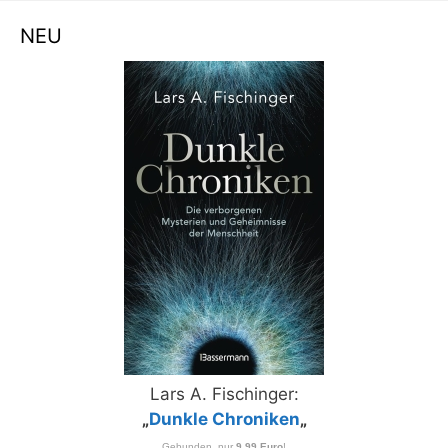
NEU
Lars A. Fischinger:
„
Dunkle Chroniken
„
Gebunden, nur
9,99 Euro
!