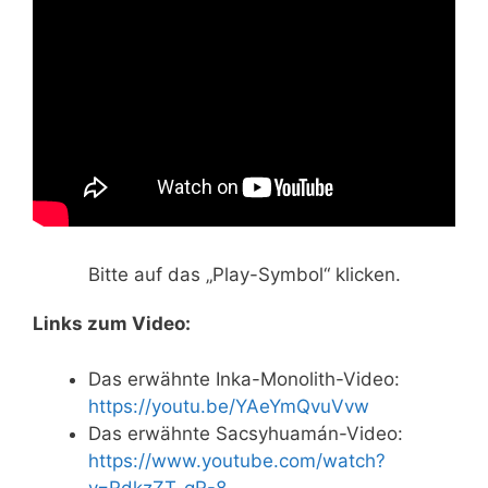
Bitte auf das „Play-Symbol“ klicken.
Links zum Video:
Das erwähnte Inka-Monolith-Video:
https://youtu.be/YAeYmQvuVvw
Das erwähnte Sacsyhuamán-Video:
https://www.youtube.com/watch?
v=RdkzZT_gR-8