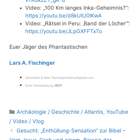
Video: „100 Km langes Inka-Geheimnis?“:
https://youtu.be/d8kUlU0IKwA
Video: „Rätsel in Peru: ‚Band der Löcher'“:
https://youtu.be/JLpGXFFTxTo
Euer Jäger des Phantastischen
Lars A. Fischinger
Geschäfts-E-Mail:
FischingerOnline@gmail.com
Eure Unterstützung
HIER
Kategorien
Archäologie / Geschichte / Atlantis
,
YouTube
/ Video / Vlog
Gesucht: „Enthüllung-Sensation“ zur Bibel –