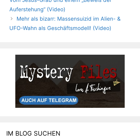
Vom Jesus-Grab und einem „Beweis der
Auferstehung“ (Video)
Mehr als bizarr: Massensuizid im Alien- &
UFO-Wahn als Geschäftsmodell! (Video)
IM BLOG SUCHEN