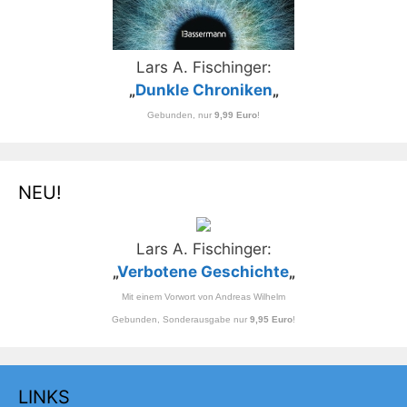
Lars A. Fischinger:
„
Dunkle Chroniken
„
Gebunden, nur
9,99 Euro
!
NEU!
Lars A. Fischinger:
„
Verbotene Geschichte
„
Mit einem Vorwort von Andreas Wilhelm
Gebunden, Sonderausgabe nur
9,95 Euro
!
LINKS