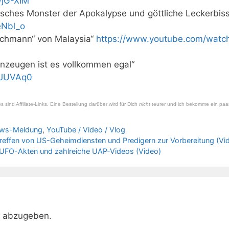
WjG-XIM
isches Monster der Apokalypse und göttliche Leckerbis
eNbl_o
schmann“ von Malaysia“
https://www.youtube.com/watc
enzeugen ist es vollkommen egal“
vJUVAq0
es sind Affiliate-Links. Eine Bestellung darüber wird für Dich
nicht
teurer und ich bekomme ein paar
ws-Meldung
,
YouTube / Video / Vlog
reffen von US-Geheimdiensten und Predigern zur Vorbereitung (Vi
n UFO-Akten und zahlreiche UAP-Videos (Video)
r abzugeben.