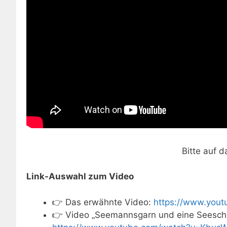
Bitte auf d
Link-Auswahl zum Video
👉 Das erwähnte Video:
https://www.yo
👉 Video „Seemannsgarn und eine Seeschla