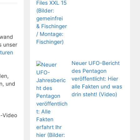
ufwand
s unser
turen
Neuer UFO-Bericht
des Pentagon
den,
veröffentlicht: Hier
n, und
alle Fakten und was
drin steht! (Video)
s-Video