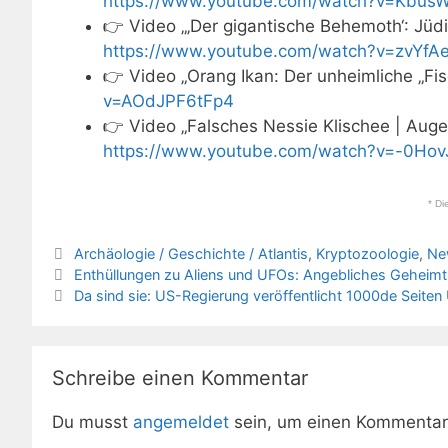
https://www.youtube.com/watch?v=Kbus
👉 Video „‚Der gigantische Behemoth‘: Jüd
https://www.youtube.com/watch?v=zvYfA
👉 Video „Orang Ikan: Der unheimliche „Fi
v=AOdJPF6tFp4
👉 Video „Falsches Nessie Klischee | Aug
https://www.youtube.com/watch?v=-0Ho
* Di
Kategorien
Archäologie / Geschichte / Atlantis
,
Kryptozoologie
,
Ne
Enthüllungen zu Aliens und UFOs: Angebliches Geheimt
Da sind sie: US-Regierung veröffentlicht 1000de Seite
Schreibe einen Kommentar
Du musst
angemeldet
sein, um einen Kommenta