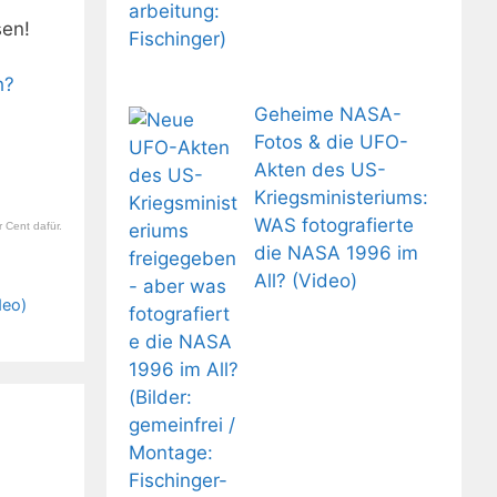
sen!
h?
Geheime NASA-
Fotos & die UFO-
Akten des US-
Kriegsministeriums:
WAS fotografierte
 Cent dafür.
die NASA 1996 im
All? (Video)
deo)