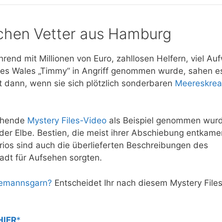
ichen Vetter aus Hamburg
end mit Millionen von Euro, zahllosen Helfern, viel A
 des Wales „Timmy“ in Angriff genommen wurde, sahen e
t dann, wenn sie sich plötzlich sonderbaren
Meereskrea
tehende
Mystery Files-Video
als Beispiel genommen wur
der Elbe. Bestien, die meist ihrer Abschiebung entkame
urios sind auch die überlieferten Beschreibungen des
tadt für Aufsehen sorgten.
emannsgarn?
Entscheidet Ihr nach diesem Mystery File
HIER
*