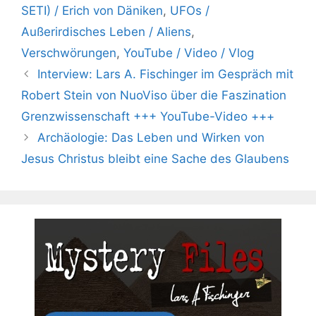
SETI) / Erich von Däniken
,
UFOs /
Außerirdisches Leben / Aliens
,
Verschwörungen
,
YouTube / Video / Vlog
Interview: Lars A. Fischinger im Gespräch mit
Robert Stein von NuoViso über die Faszination
Grenzwissenschaft +++ YouTube-Video +++
Archäologie: Das Leben und Wirken von
Jesus Christus bleibt eine Sache des Glaubens