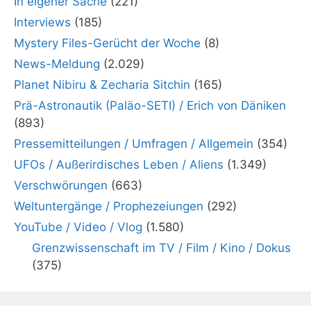
In eigener Sache
(221)
Interviews
(185)
Mystery Files-Gerücht der Woche
(8)
News-Meldung
(2.029)
Planet Nibiru & Zecharia Sitchin
(165)
Prä-Astronautik (Paläo-SETI) / Erich von Däniken
(893)
Pressemitteilungen / Umfragen / Allgemein
(354)
UFOs / Außerirdisches Leben / Aliens
(1.349)
Verschwörungen
(663)
Weltuntergänge / Prophezeiungen
(292)
YouTube / Video / Vlog
(1.580)
Grenzwissenschaft im TV / Film / Kino / Dokus
(375)