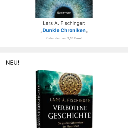
Lars A. Fischinger:
„
Dunkle Chroniken
„
Gebunden, nur
9,99 Euro
!
NEU!