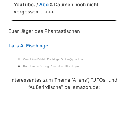
YouTube. /
Abo
& Daumen hoch nicht
vergessen … +++
Euer Jäger des Phantastischen
Lars A. Fischinger
Geschäfts-E-Mail:
FischingerOnline@gmail.com
Eure Unterstützung:
Paypal.me/Fischinger
Interessantes zum Thema “Aliens”, “UFOs” und
“Außerirdische” bei amazon.de: