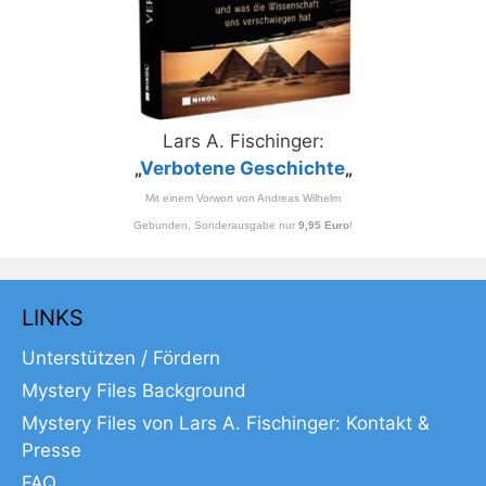
Lars A. Fischinger:
„
Verbotene Geschichte
„
Mit einem Vorwort von Andreas Wilhelm
Gebunden, Sonderausgabe nur
9,95 Euro
!
LINKS
Unterstützen / Fördern
Mystery Files Background
Mystery Files von Lars A. Fischinger: Kontakt &
Presse
FAQ