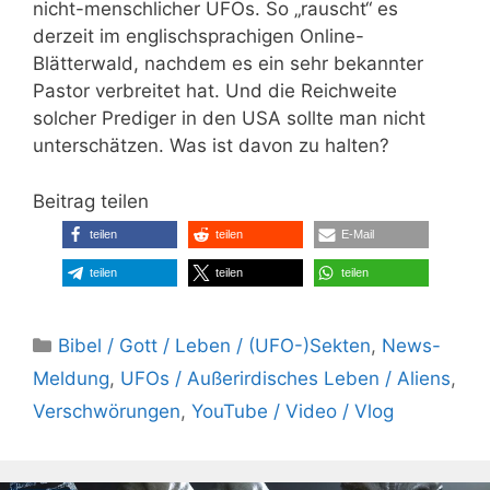
nicht-menschlicher UFOs. So „rauscht“ es
derzeit im englischsprachigen Online-
Blätterwald, nachdem es ein sehr bekannter
Pastor verbreitet hat. Und die Reichweite
solcher Prediger in den USA sollte man nicht
unterschätzen. Was ist davon zu halten?
Beitrag teilen
teilen
teilen
E-Mail
teilen
teilen
teilen
Kategorien
Bibel / Gott / Leben / (UFO-)Sekten
,
News-
Meldung
,
UFOs / Außerirdisches Leben / Aliens
,
Verschwörungen
,
YouTube / Video / Vlog