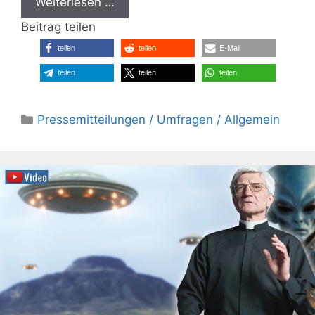
Weiterlesen …
Beitrag teilen
teilen
teilen
E-Mail
teilen
teilen
teilen
Kategorien
Pressemitteilungen / Umfragen / Allgemein