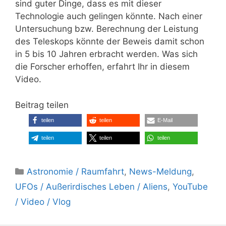
sind guter Dinge, dass es mit dieser
Technologie auch gelingen könnte. Nach einer
Untersuchung bzw. Berechnung der Leistung
des Teleskops könnte der Beweis damit schon
in 5 bis 10 Jahren erbracht werden. Was sich
die Forscher erhoffen, erfahrt Ihr in diesem
Video.
Beitrag teilen
teilen
teilen
E-Mail
teilen
teilen
teilen
Kategorien
Astronomie / Raumfahrt
,
News-Meldung
,
UFOs / Außerirdisches Leben / Aliens
,
YouTube
/ Video / Vlog