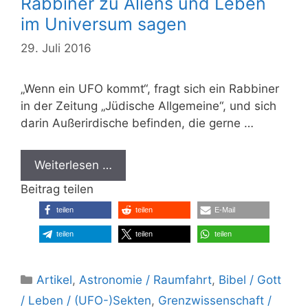
Rabbiner zu Aliens und Leben
im Universum sagen
29. Juli 2016
„Wenn ein UFO kommt“, fragt sich ein Rabbiner
in der Zeitung „Jüdische Allgemeine“, und sich
darin Außerirdische befinden, die gerne …
Weiterlesen …
Beitrag teilen
teilen
teilen
E-Mail
teilen
teilen
teilen
Kategorien
Artikel
,
Astronomie / Raumfahrt
,
Bibel / Gott
/ Leben / (UFO-)Sekten
,
Grenzwissenschaft /