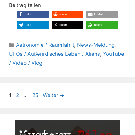
Beitrag teilen
teilen
teilen
E-Mail
teilen
teilen
teilen
Kategorien
Astronomie / Raumfahrt
,
News-Meldung
,
UFOs / Außerirdisches Leben / Aliens
,
YouTube
/ Video / Vlog
Seite
Seite
Seite
1
2
…
25
Weiter
→