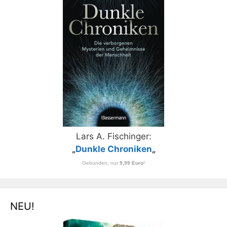
Lars A. Fischinger:
„
Dunkle Chroniken
„
Gebunden, nur
9,99 Euro
!
NEU!