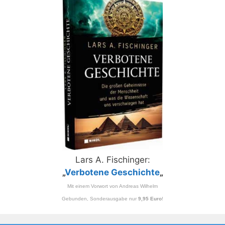
Lars A. Fischinger:
„
Verbotene Geschichte
„
Mit einem Vorwort von Andreas Wilhelm
Gebunden, Sonderausgabe nur
9,95 Euro
!