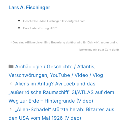
Lars A. Fischinger
Geschäfts-E-Mail:
FischingerOnline@gmail.com
Eure Unterstützung
HIER
* Dies sind Affiliate-Links. Eine Bestellung darüber wird für Dich
nicht
teurer und ich
bekomme ein paar Cent dafür.
Kategorien
Archäologie / Geschichte / Atlantis
,
Verschwörungen
,
YouTube / Video / Vlog
Aliens im Anfug? Avi Loeb und das
„außerirdische Raumschiff“ 3I/ATLAS auf dem
Weg zur Erde – Hintergründe (Video)
„Alien-Schädel“ stürzte herab: Bizarres aus
den USA vom Mai 1926 (Video)