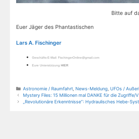
Bitte auf d
Euer Jäger des Phantastischen
Lars A. Fischinger
Geschäfts-E-Mail:
FischingerOnline@gmail.com
Eure Unterstützung
HIER
Kategorien
Astronomie / Raumfahrt
,
News-Meldung
,
UFOs / Außeri
Mystery Files: 15 Millionen mal DANKE für die Zugriffe/
„Revolutionäre Erkenntnisse“: Hydraulisches Hebe-Sys