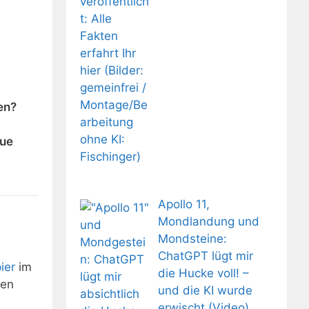
en?
eue
Apollo 11,
Mondlandung und
Mondsteine:
ChatGPT lügt mir
ier
im
die Hucke voll! –
gen
und die KI wurde
erwischt (Video)