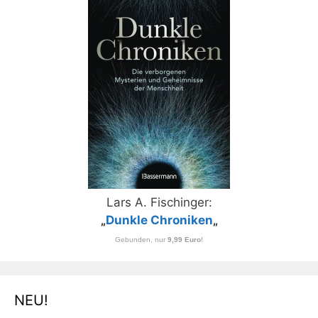
Lars A. Fischinger:
„
Dunkle Chroniken
„
Gebunden, nur
9,99 Euro
!
NEU!