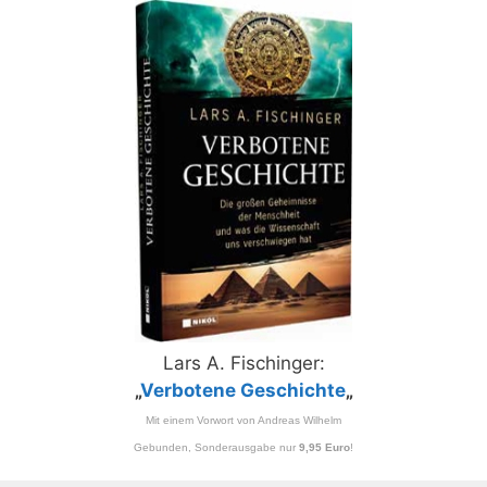
Lars A. Fischinger:
„
Verbotene Geschichte
„
Mit einem Vorwort von Andreas Wilhelm
Gebunden, Sonderausgabe nur
9,95 Euro
!