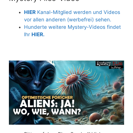
HIER
Kanal-Mitglied werden und Videos
vor allen anderen (werbefrei) sehen.
Hunderte weitere Mystery-Videos findet
Ihr
HIER.