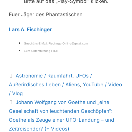
Bitte auf das „Play-Symbol“ klicken.
Euer Jäger des Phantastischen
Lars A. Fischinger
Geschäfts-E-Mail:
FischingerOnline@gmail.com
Eure Unterstützung
HIER
Kategorien
Astronomie / Raumfahrt
,
UFOs /
Außerirdisches Leben / Aliens
,
YouTube / Video
/ Vlog
Johann Wolfgang von Goethe und „eine
Gesellschaft von leuchtenden Geschöpfen“:
Goethe als Zeuge einer UFO-Landung – und
Zeitreisender? (+ Videos)