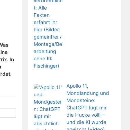
 Was
Eine
ix. In
u
rdet.
Apollo 11,
Mondlandung und
Mondsteine:
ChatGPT lügt mir
die Hucke voll! –
und die KI wurde
erwischt (Video)