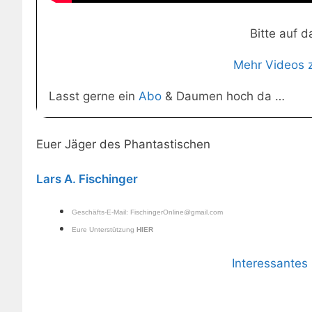
Bitte auf d
Mehr Videos 
Lasst gerne ein
Abo
& Daumen hoch da …
Euer Jäger des Phantastischen
Lars A. Fischinger
Geschäfts-E-Mail:
FischingerOnline@gmail.com
Eure Unterstützung
HIER
Interessante