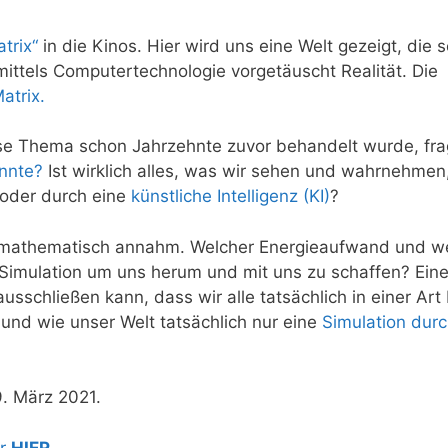
trix“
in die Kinos. Hier wird uns eine Welt gezeigt, die s
ne mittels Computertechnologie vorgetäuscht Realität. Die
atrix.
ese Thema schon Jahrzehnte zuvor behandelt wurde, fr
nnte?
Ist wirklich alles, was wir sehen und wahrnehmen
 oder durch eine
künstliche Intelligenz (KI)
?
ge mathematisch annahm. Welcher Energieaufwand und w
Simulation um uns herum und mit uns zu schaffen? Ein
sschließen kann, dass wir alle tatsächlich in einer Art 
und wie unser Welt tatsächlich nur eine
Simulation dur
9. März 2021.
hr
HIER
.