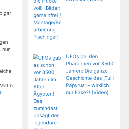
o gar
agen
, nur
UFOs bei den
Pharaonen vor 3500
Jahren: Die ganze
elche
Geschichte des „Tulli
e
Papyrus“ – wirklich
Matrix
nur Fake?! (Video)
ch