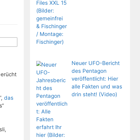
Neuer UFO-Bericht
des Pentagon
Gerücht
veröffentlicht: Hier
alle Fakten und was
drin steht! (Video)
“,
das
s“
li,