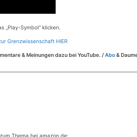
as „Play-Symbol“ klicken.
zur Grenzwissenschaft HIER
mmentare & Meinungen dazu bei YouTube. /
Abo
& Daum
s zum Thema bei amazon.de: