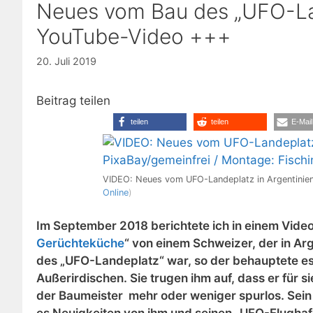
Neues vom Bau des „UFO-Lan
YouTube-Video +++
20. Juli 2019
Beitrag teilen
teilen
teilen
E-Mail
VIDEO: Neues vom UFO-Landeplatz in Argentinie
Online
)
Im September 2018 berichtete ich in einem Vide
Gerüchteküche
“ von einem Schweizer, der in Ar
des „UFO-Landeplatz“ war, so der behauptete es
Außerirdischen. Sie trugen ihm auf, dass er für 
der Baumeister mehr oder weniger spurlos. Sein
es Neuigkeiten von ihm und seinen „UFO-Flughafe