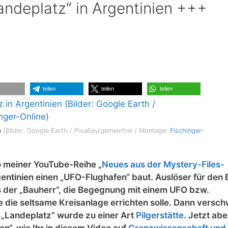
deplatz“ in Argentinien +++
teilen
teilen
teilen
n
(Bilder: Google Earth / PixaBay/gemeinfrei / Montage:
Fischinger-
o meiner YouTube-Reihe „
Neues aus der Mystery-Files-
gentinien einen „UFO-Flughafen“ baut. Auslöser für den
 der „Bauherr“, die Begegnung mit einem UFO bzw.
sie die seltsame Kreisanlage errichten solle. Dann versc
 „Landeplatz“ wurde zu einer Art
Pilgerstätte
. Jetzt abe
n“, wie Ihr in diesem Video auf
Grenzwissenschaft und