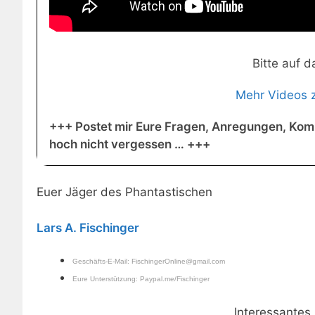
Bitte auf d
Mehr Videos 
+++ Postet mir Eure Fragen, Anregungen, Ko
hoch nicht vergessen … +++
Euer Jäger des Phantastischen
Lars A. Fischinger
Geschäfts-E-Mail:
FischingerOnline@gmail.com
Eure Unterstützung:
Paypal.me/Fischinger
Interessante