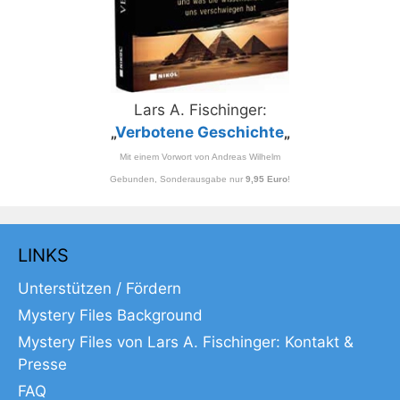
Lars A. Fischinger:
„
Verbotene Geschichte
„
Mit einem Vorwort von Andreas Wilhelm
Gebunden, Sonderausgabe nur
9,95 Euro
!
LINKS
Unterstützen / Fördern
Mystery Files Background
Mystery Files von Lars A. Fischinger: Kontakt &
Presse
FAQ