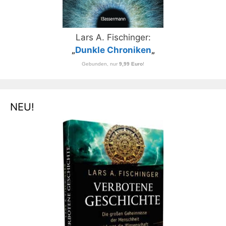
Lars A. Fischinger:
„
Dunkle Chroniken
„
Gebunden, nur
9,99 Euro
!
NEU!