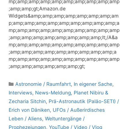
mp;amp;amp;amp;amp;amp;amp;amp;amp;amp
;amp;amp;gt;Amazon.de
Widgets&amp;amp;amp;amp;amp;amp;amp;am
p;amp;amp;amp;amp;amp;amp;amp;amp;amp;a
mp;amp;amp;amp;amp;amp;amp;amp;amp;amp
;amp;amp;amp;amp;amp;amp;amp;amp;lt;/A&a
mp;amp;amp;amp;amp;amp;amp;amp;amp;amp
;amp;amp;amp;amp;amp;amp;amp;amp;amp;a
mp;amp;amp;amp;amp;amp;amp;amp;amp;amp
;amp;amp;amp;amp;amp;amp;gt;
Kategorien
Astronomie / Raumfahrt
,
In eigener Sache
,
Interviews
,
News-Meldung
,
Planet Nibiru &
Zecharia Sitchin
,
Prä-Astronautik (Paläo-SETI) /
Erich von Däniken
,
UFOs / Außerirdisches
Leben / Aliens
,
Weltuntergänge /
Prophezeiungen
,
YouTube / Video / Vlog