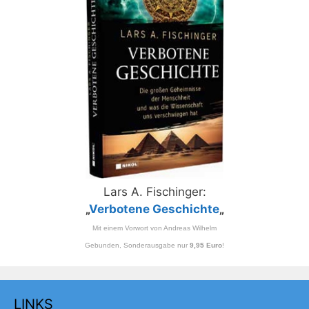
Lars A. Fischinger:
„
Verbotene Geschichte
„
Mit einem Vorwort von Andreas Wilhelm
Gebunden, Sonderausgabe nur
9,95 Euro
!
LINKS