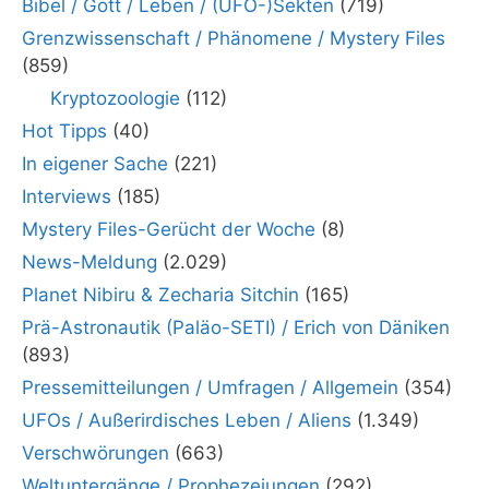
Bibel / Gott / Leben / (UFO-)Sekten
(719)
Grenzwissenschaft / Phänomene / Mystery Files
(859)
Kryptozoologie
(112)
Hot Tipps
(40)
In eigener Sache
(221)
Interviews
(185)
Mystery Files-Gerücht der Woche
(8)
News-Meldung
(2.029)
Planet Nibiru & Zecharia Sitchin
(165)
Prä-Astronautik (Paläo-SETI) / Erich von Däniken
(893)
Pressemitteilungen / Umfragen / Allgemein
(354)
UFOs / Außerirdisches Leben / Aliens
(1.349)
Verschwörungen
(663)
Weltuntergänge / Prophezeiungen
(292)