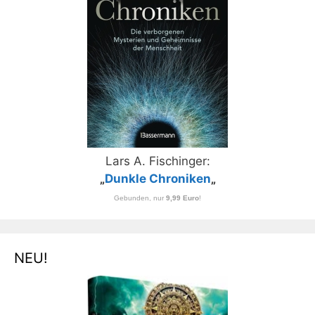
Lars A. Fischinger:
„
Dunkle Chroniken
„
Gebunden, nur
9,99 Euro
!
NEU!