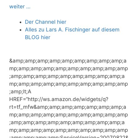
weiter …
Der Channel hier
Alles zu Lars A. Fischinger auf diesem
BLOG hier
&amp;amp;amp;amp;amp;amp;amp;amp;amp;a
mp;amp;amp;amp;amp;amp;amp;amp;amp;amp
;amp;amp;amp;amp;amp;amp;amp;amp;amp;a
mp;amp;amp;amp;amp;amp;amp;amp;amp;amp
;amp;lt;A
HREF=“http://ws.amazon.de/widgets/q?
rt=tf_mfw&amp;amp;amp;amp;amp;amp;amp;a
mp;amp;amp;amp;amp;amp;amp;amp;amp;amp
;amp;amp;amp;amp;amp;amp;amp;amp;amp;a
mp;amp;amp;amp;amp;amp;amp;amp;amp;amp
;amp;amp;amp;amp;ServiceVersion=20070822&