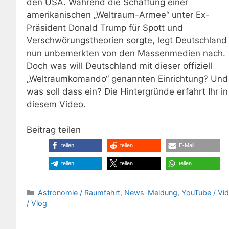
den USA. Während die Schaffung einer
amerikanischen „Weltraum-Armee“ unter Ex-
Präsident Donald Trump für Spott und
Verschwörungstheorien sorgte, legt Deutschland
nun unbemerkten von den Massenmedien nach.
Doch was will Deutschland mit dieser offiziell
„Weltraumkomando“ genannten Einrichtung? Und
was soll dass ein? Die Hintergründe erfahrt Ihr in
diesem Video.
Beitrag teilen
teilen
teilen
E-Mail
teilen
teilen
teilen
Kategorien
Astronomie / Raumfahrt
,
News-Meldung
,
YouTube / Vi
/ Vlog