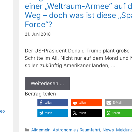
einer „Weltraum-Armee“ auf 
Weg – doch was ist diese „S
Force“?
21. Juni 2018
Der US-Präsident Donald Trump plant große
Schritte im All. Nicht nur auf dem Mond und
sollen zukünftig Amerikaner landen, …
Weiterlesen …
Beitrag teilen
teilen
teilen
E-Mail
deo
teilen
teilen
teilen
Kategorien
Allgemein
,
Astronomie / Raumfahrt
,
News-Meldun