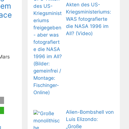
dem
Akten des US-
Kriegsministeriums:
pace
WAS fotografierte
die NASA 1996 im
All? (Video)
 Mars
Alien-Bombshell von
Luis Elizondo:
„Große
g