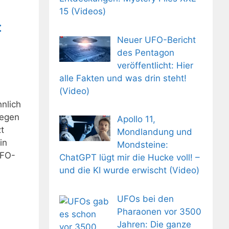
15 (Videos)
:
Neuer UFO-Bericht
+
des Pentagon
veröffentlicht: Hier
alle Fakten und was drin steht!
(Video)
nlich
Gegen
Apollo 11,
t
Mondlandung und
in
Mondsteine:
UFO-
ChatGPT lügt mir die Hucke voll! –
und die KI wurde erwischt (Video)
UFOs bei den
Pharaonen vor 3500
Jahren: Die ganze