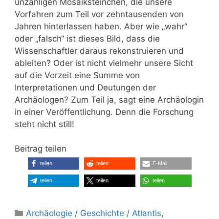
unzähligen Mosaiksteinchen, die unsere
Vorfahren zum Teil vor zehntausenden von
Jahren hinterlassen haben. Aber wie „wahr“
oder „falsch“ ist dieses Bild, dass die
Wissenschaftler daraus rekonstruieren und
ableiten? Oder ist nicht vielmehr unsere Sicht
auf die Vorzeit eine Summe von
Interpretationen und Deutungen der
Archäologen? Zum Teil ja, sagt eine Archäologin
in einer Veröffentlichung. Denn die Forschung
steht nicht still!
Beitrag teilen
teilen
teilen
E-Mail
teilen
teilen
teilen
Kategorien
Archäologie / Geschichte / Atlantis
,