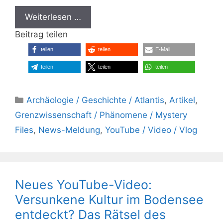
Weiterlesen …
Beitrag teilen
teilen
teilen
E-Mail
teilen
teilen
teilen
Kategorien
Archäologie / Geschichte / Atlantis
,
Artikel
,
Grenzwissenschaft / Phänomene / Mystery
Files
,
News-Meldung
,
YouTube / Video / Vlog
Neues YouTube-Video:
Versunkene Kultur im Bodensee
entdeckt? Das Rätsel des