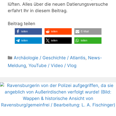
lüften. Alles über die neuen Datierungsversuche
erfahrt Ihr in diesem Beitrag.
Beitrag teilen
teilen
teilen
E-Mail
teilen
teilen
teilen
Kategorien
Archäologie / Geschichte / Atlantis
,
News-
Meldung
,
YouTube / Video / Vlog