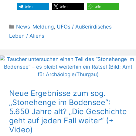
teilen
teilen
teilen
Kategorien
News-Meldung
,
UFOs / Außerirdisches
Leben / Aliens
Neue Ergebnisse zum sog.
„Stonehenge im Bodensee“:
5.650 Jahre alt? „Die Geschichte
geht auf jeden Fall weiter“ (+
Video)