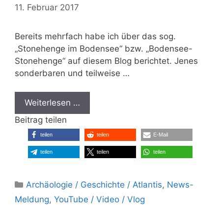
11. Februar 2017
Bereits mehrfach habe ich über das sog.
„Stonehenge im Bodensee“ bzw. „Bodensee-
Stonehenge“ auf diesem Blog berichtet. Jenes
sonderbaren und teilweise …
Weiterlesen …
Beitrag teilen
teilen
teilen
E-Mail
teilen
teilen
teilen
Kategorien
Archäologie / Geschichte / Atlantis
,
News-
Meldung
,
YouTube / Video / Vlog