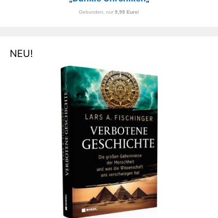
Gebunden, nur
9,99 Euro
!
NEU!