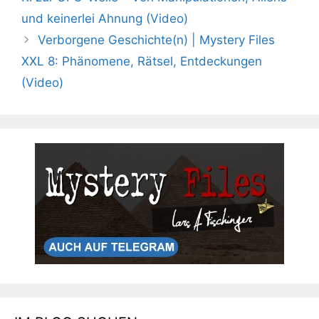
und keinerlei Ahnung (Video)
Verborgene Geschichte(n) | Mystery Files
XXL 8: Phänomene, Rätsel, Entdeckungen
(Video)