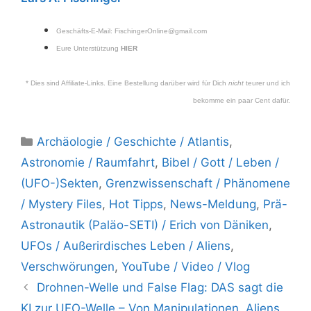
Geschäfts-E-Mail:
FischingerOnline@gmail.com
Eure Unterstützung
HIER
* Dies sind Affiliate-Links. Eine Bestellung darüber wird für Dich
nicht
teurer und ich
bekomme ein paar Cent dafür.
Kategorien
Archäologie / Geschichte / Atlantis
,
Astronomie / Raumfahrt
,
Bibel / Gott / Leben /
(UFO-)Sekten
,
Grenzwissenschaft / Phänomene
/ Mystery Files
,
Hot Tipps
,
News-Meldung
,
Prä-
Astronautik (Paläo-SETI) / Erich von Däniken
,
UFOs / Außerirdisches Leben / Aliens
,
Verschwörungen
,
YouTube / Video / Vlog
Drohnen-Welle und False Flag: DAS sagt die
KI zur UFO-Welle – Von Manipulationen, Aliens