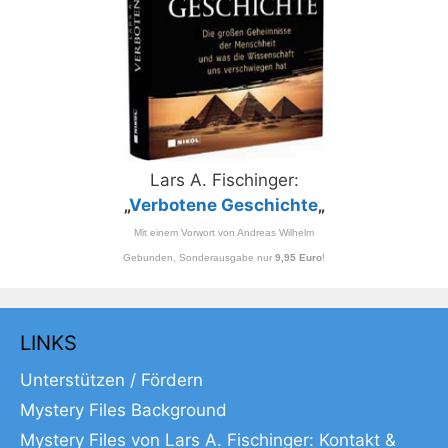
Lars A. Fischinger:
„
Verbotene Geschichte
„
Mit einem Vorwort von Andreas Wilhelm
Gebunden, Sonderausgabe nur
9,95 Euro
!
LINKS
Unterstützen / Fördern
Mystery Files Background
Mystery Files von Lars A. Fischinger: Kontakt &