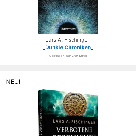
Lars A. Fischinger:
„
Dunkle Chroniken
„
Gebunden, nur
9,99 Euro
!
NEU!