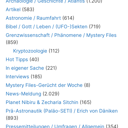
Archäologie / Geschichte / Atlantis
(1.200)
Artikel
(583)
Astronomie / Raumfahrt
(614)
Bibel / Gott / Leben / (UFO-)Sekten
(719)
Grenzwissenschaft / Phänomene / Mystery Files
(859)
Kryptozoologie
(112)
Hot Tipps
(40)
In eigener Sache
(221)
Interviews
(185)
Mystery Files-Gerücht der Woche
(8)
News-Meldung
(2.029)
Planet Nibiru & Zecharia Sitchin
(165)
Prä-Astronautik (Paläo-SETI) / Erich von Däniken
(893)
Pressemitteilungen / Umfragen / Allgemein
(354)