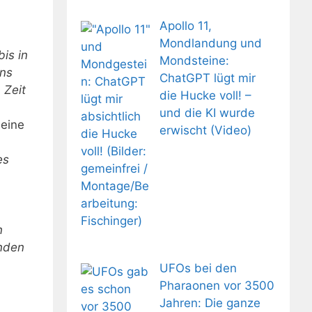
Apollo 11,
Mondlandung und
is in
Mondsteine:
ens
ChatGPT lügt mir
 Zeit
die Hucke voll! –
und die KI wurde
 eine
erwischt (Video)
es
n
nden
UFOs bei den
Pharaonen vor 3500
Jahren: Die ganze