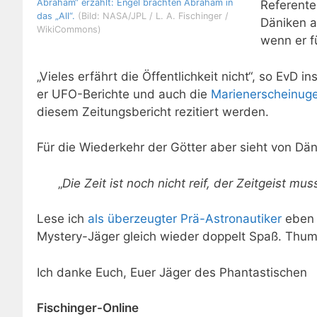
Abraham“ erzählt: Engel brachten Abraham in
Referente
das „All“.
(Bild: NASA/JPL / L. A. Fischinger /
Däniken a
WikiCommons)
wenn er f
„Vieles erfährt die Öffentlichkeit nicht“, so EvD i
er UFO-Berichte und auch die
Marienerscheinuge
diesem Zeitungsbericht rezitiert werden.
Für die Wiederkehr der Götter aber sieht von Dä
„
Die Zeit ist noch nicht reif, der Zeitgeist mu
Lese ich
als überzeugter Prä-Astronautiker
eben 
Mystery-Jäger gleich wieder doppelt Spaß. Thum
Ich danke Euch, Euer Jäger des Phantastischen
Fischinger-Online