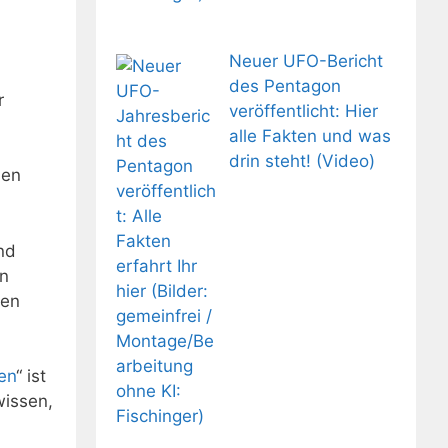
Neuer UFO-Bericht
des Pentagon
r
veröffentlicht: Hier
alle Fakten und was
drin steht! (Video)
nen
nd
on
hen
en
“ ist
wissen,