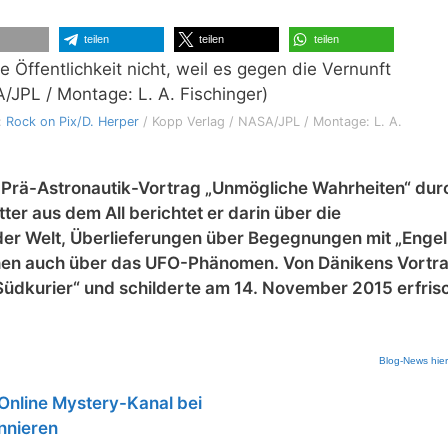
teilen
teilen
teilen
d:
Rock on Pix/D. Herper
/ Kopp Verlag / NASA/JPL / Montage: L. A.
n Prä-Astronautik-Vortrag „Unmögliche Wahrheiten“ dur
er aus dem All berichtet er darin über die
der Welt, Überlieferungen über Begegnungen mit „Engel
chen auch über das UFO-Phänomen. Von Dänikens Vortra
„Südkurier“ und schilderte am 14. November 2015 erfri
Blog-News hie