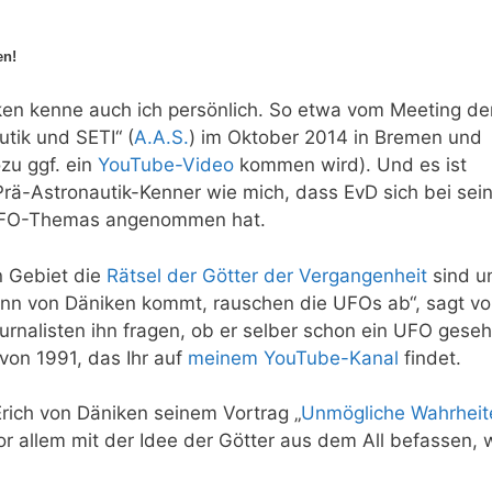
en!
ken kenne auch ich persönlich. So etwa vom Meeting de
utik und SETI“ (
A.A.S.
) im Oktober 2014 in Bremen und
zu ggf. ein
YouTube-Video
kommen wird). Und es ist
rä-Astronautik-Kenner wie mich, dass EvD sich bei sei
 UFO-Themas angenommen hat.
n Gebiet die
Rätsel der Götter der Vergangenheit
sind u
wenn von Däniken kommt, rauschen die UFOs ab“, sagt v
urnalisten ihn fragen, ob er selber schon ein UFO gese
von 1991, das Ihr auf
meinem YouTube-Kanal
findet.
Erich von Däniken seinem Vortrag „
Unmögliche Wahrheit
or allem mit der Idee der Götter aus dem All befassen, 