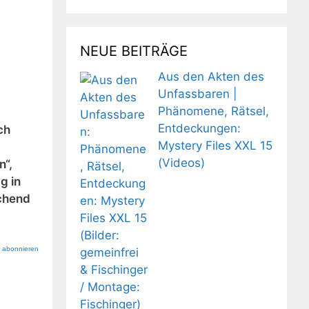
NEUE BEITRÄGE
Aus den Akten des
Unfassbaren |
Phänomene, Rätsel,
Entdeckungen:
ch
Mystery Files XXL 15
(Videos)
n“,
g in
schend
r abonnieren