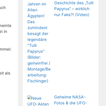
Geschichte des „Tulli
uch
Papyrus“ – wirklich
nur Fake?! (Video)
 meinte
ei in
immel:
it als
Geheime NASA-
Fotos & die UFO-