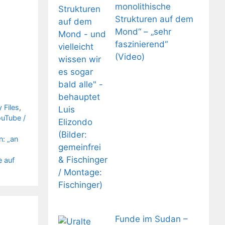
monolithische
Strukturen auf dem
Mond“ – „sehr
faszinierend“
(Video)
 Files
,
uTube /
n: „an
e auf
Funde im Sudan –