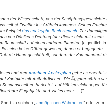
gionen der Wissenschaft, von der Schöpfungsgeschichte b
ss selbst Zweifler ins Grübeln kommen. Seines Eracht
zum Beispiel
das apokryphe Buch Henoch
. Zur damaligen
Nach von Dänikens Deutung fuhr dieser nicht mit einem
em Raumschiff auf einen anderen Planeten
(eigentlich in
. Es seien keine Götter gewesen, denen er begegnete,
t Gott die Hand geschüttelt, sondern der Kommandant d
Moses und den
Abraham-Apokryphen
gebe es ebenfalls
auf Kontakte mit Außerirdischen. Die Ägypter hätten vo
n Sonnenscheiben berichtet, auf Höhlenzeichnungen fä
finierbare Flugobjekte und Vieles mehr.
(…)“
Spott zu solchen „
Unmöglichen Wahrheiten
“ oder zum