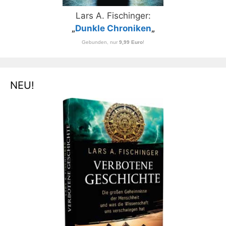
Lars A. Fischinger:
„
Dunkle Chroniken
„
Gebunden, nur
9,99 Euro
!
NEU!