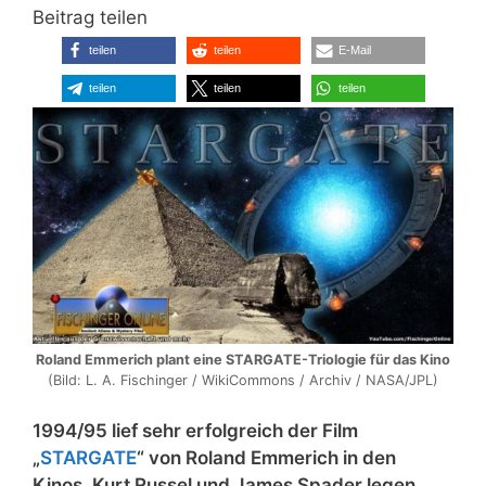
Beitrag teilen
teilen
teilen
E-Mail
teilen
teilen
teilen
Roland Emmerich plant eine STARGATE-Triologie für das Kino
(Bild: L. A. Fischinger / WikiCommons / Archiv / NASA/JPL)
1994/95 lief sehr erfolgreich der Film
„
STARGATE
“ von Roland Emmerich in den
Kinos. Kurt Russel und James Spader legen