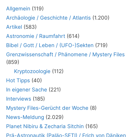
Allgemein
(119)
Archäologie / Geschichte / Atlantis
(1.200)
Artikel
(583)
Astronomie / Raumfahrt
(614)
Bibel / Gott / Leben / (UFO-)Sekten
(719)
Grenzwissenschaft / Phänomene / Mystery Files
(859)
Kryptozoologie
(112)
Hot Tipps
(40)
In eigener Sache
(221)
Interviews
(185)
Mystery Files-Gerücht der Woche
(8)
News-Meldung
(2.029)
Planet Nibiru & Zecharia Sitchin
(165)
Prä-Astronautik (Paläo-SETI) / Erich von Däniken