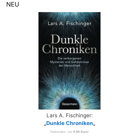
NEU
Lars A. Fischinger:
„
Dunkle Chroniken
„
Gebunden, nur
9,99 Euro
!