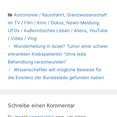
Kategorien
Astronomie / Raumfahrt
,
Grenzwissenschaft
im TV / Film / Kino / Dokus
,
News-Meldung
,
UFOs / Außerirdisches Leben / Aliens
,
YouTube
/ Video / Vlog
Wunderheilung in Israel? Tumor einer schwer
erkrankten Krebspatientin "ohne jede
Behandlung verschwunden"
Wissenschaftler will mögliche Beweise für
die Existenz der Bundeslade gefunden haben
Schreibe einen Kommentar
Du musst
angemeldet
sein, um einen